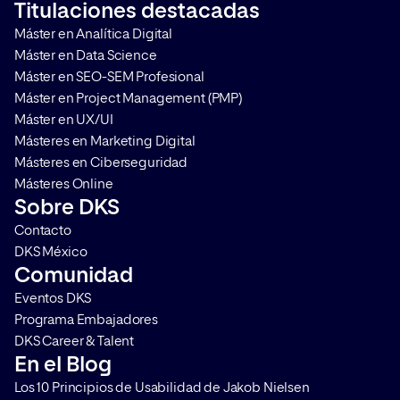
Titulaciones destacadas
mejorar el posicionamiento de
responder a la intenc
Máster en Analítica Digital
tus resultados. ¿Qué son los
búsqueda del usuario
Máster en Data Science
Featured […]
contamos qué […]
Máster en SEO-SEM Profesional
Máster en Project Management (PMP)
Máster en UX/UI
Másteres en Marketing Digital
Másteres en Ciberseguridad
Másteres Online
Sobre DKS
Contacto
DKS México
Comunidad
Eventos DKS
Programa Embajadores
DKS Career & Talent
En el Blog
Los 10 Principios de Usabilidad de Jakob Nielsen