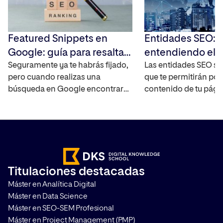
Featured Snippets en
Entidades SEO:
Google: guía para resaltar
entendiendo el 
tus resultados en las SERP
Seguramente ya te habrás fijado,
semántico para 
Las entidades SEO so
pero cuando realizas una
que te permitirán pos
Google
búsqueda en Google encontrarás
contenido de tu pág
fragmentos destacados en la
mejor, ya que ayudan 
parte superior de la página de
motores de búsqueda
resultados de forma directa. Es lo
encontrará el usuari
que se conoce como los featured
acceda y pueda esta
snippets. Te contamos qué son y
relaciones entre con
cómo puedes aprovecharlos para
que estos sean capa
Titulaciones destacadas
mejorar el posicionamiento de
responder a la intenc
Máster en Analítica Digital
tus resultados. ¿Qué son los
búsqueda del usuario
Máster en Data Science
Featured […]
contamos qué […]
Máster en SEO-SEM Profesional
Máster en Project Management (PMP)