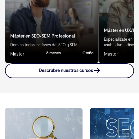
Máster en UX/UI
Máster en SEO-SEM Profesional
Especialízate en Exp
Domina todas las fases del SEO y SEM
usabilidad y diseño
8 meses
Otoño
Master
Master
Descrubre nuestros cursos