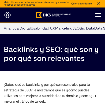
Matricúlate antes de las vacaciones de verano y aprovecha
Quiero apuntarme
nuestros descuentos activos
Analítica Digital
Usabilidad UX
Marketing
SEO
Big Data
Data 
Backlinks y SEO: qué son y
por qué son relevantes
¿Sabes qué es backlinks y por qué son esenciales para tu
estrategia de SEO? Te mostramos qué es y cómo puedes
utilizarlos para mejorar la autoridad de tu dominio y conseguir
mejorar el tráfico de tu web.