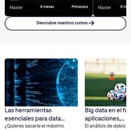
8 meses
Primavera
8 mes
Master
Master
Descrubre nuestros cursos
Las herramientas
Big data en el fút
esenciales para data
aplicaciones,
science que todo
¿Quieres sacarle el máximo
herramientas y el
El análisis de datos e