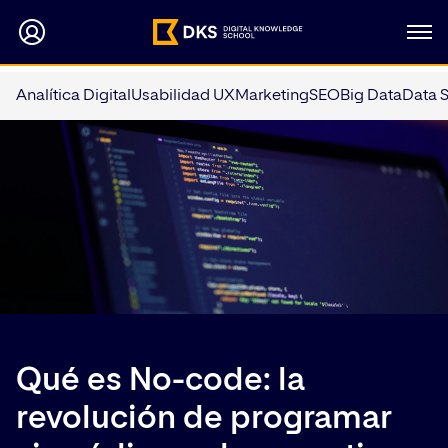
Analítica Digital
Usabilidad UX
Marketing
SEO
Big Data
Data 
Qué es No-code: la
revolución de programar