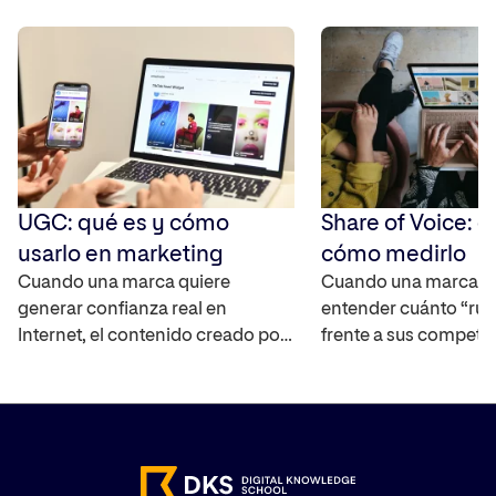
UGC: qué es y cómo
Share of Voice: q
usarlo en marketing
cómo medirlo
Cuando una marca quiere
Cuando una marca q
generar confianza real en
entender cuánto “rui
Internet, el contenido creado por
frente a sus competi
los propios usuarios se ha
mercado, necesita un
convertido en uno de los activos
capaz de cuantificar 
más interesantes ya que
real. El Share of Voic
amplifica el alcance de la marca,
interpretar la visibili
ayuda a construir credibilidad y
marca en distintos ca