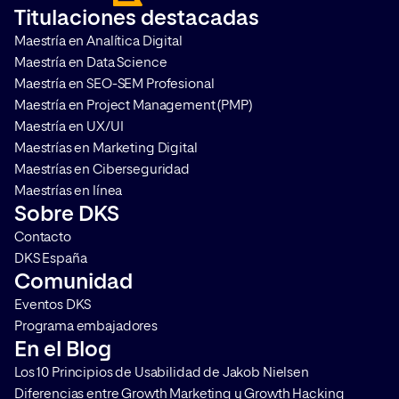
acelera el proceso en la toma de
medir su impacto. T
Titulaciones destacadas
decisiones de compra. Te
cómo hacerlo y por q
Maestría en Analítica Digital
contamos en qué consiste y […]
que aplicarlo en cualq
Maestría en Data Science
Maestría en SEO-SEM Profesional
Maestría en Project Management (PMP)
Maestría en UX/UI
Maestrías en Marketing Digital
Maestrías en Ciberseguridad
Maestrías en línea
Sobre DKS
Contacto
DKS España
Comunidad
Eventos DKS
Programa embajadores
En el Blog
Los 10 Principios de Usabilidad de Jakob Nielsen
Diferencias entre Growth Marketing y Growth Hacking