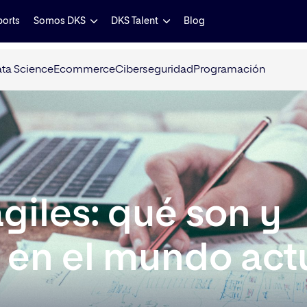
ports
Somos DKS
DKS Talent
Blog
ta Science
Ecommerce
Ciberseguridad
Programación
giles: qué son y
n en el mundo act