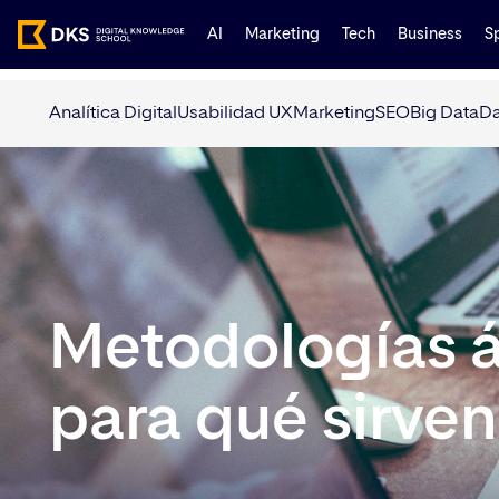
AI
Marketing
Tech
Business
S
Analítica Digital
Usabilidad UX
Marketing
SEO
Big Data
Da
Metodologías á
para qué sirve