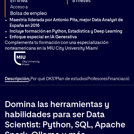
En línea
8 meses
Acceso a
Bolsa de empleo
Maestría liderada por Antonio Pita, mejor Data Analyst de
España en 2016
Incluye formación en Python, Estadística y Deep Learning
Enfoque especial en IA Generativa
Complementa tu formación con una especialización
norteamericana en la MIU City University Miami
Descripción
¿Por qué DKS?
Plan de estudios
Profesores
Financiación
T
Domina las herramientas y
habilidades para ser Data
Scientist: Python, SQL, Apache