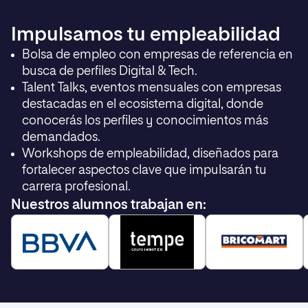
Álvaro Romo Herrero
Juan Pedro Bretti
Impulsamos tu empleabilidad
Expert Data Scientist
Cybersecurity Data Driven
Keepler Data Tech
Specialist
Repsol
Bolsa de empleo con empresas de referencia en
busca de perfiles Digital & Tech.
Álvaro Capell
Santiago Rodriguez
Talent Talks, eventos mensuales con empresas
Gerente de Digitalización &
Expert Data Scientist
People Analytics
Telefónica
destacadas en el ecosistema digital, donde
Telefónica
conocerás los perfiles y conocimientos más
demandados.
Alberto Granero García
Antonio Carlos Rodríguez
Chief Information & Data Officer
Artificial Intelligence Project
Workshops de empleabilidad, diseñados para
Setenova
Manager
VASS
fortalecer aspectos clave que impulsarán tu
carrera profesional.
Noelia Ruíz Melero
Nuestros alumnos trabajan en:
Data Science & AI Senior Manager
Mutua Madrileña