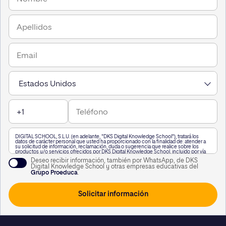
DIGITAL SCHOOL, S.L.U. (en adelante, "DKS Digital Knowledge School"), tratará los
datos de carácter personal que usted ha proporcionado con la finalidad de: atender a
su solicitud de información, reclamación, duda o sugerencia que realice sobre los
productos y/o servicios ofrecidos por DKS Digital Knowledge School, incluido por vía
telefónica, o a través de WhatsApp,, así como para mantenerle informado de nuestra
Deseo recibir información, también por WhatsApp, de DKS
actividad.
Digital Knowledge School y otras empresas educativas del
A su vez, le informamos que vamos a realizar un perfilado de sus datos de carácter
Grupo Proeduca
.
personal para poderle enviar información personalizada en función de sus intereses.
Puede consultar información adicional haciendo clic
aquí
.
Usted podrá revocar el consentimiento otorgado, así como ejercitar los derechos
reconocidos en los artículos 15 a 22 del Reglamento (UE) 2016/679, mediante solicitud
dirigida en Calle García Martín 21, 28224 Pozuelo de Alarcón, Madrid, o a la siguiente
dirección de correo electrónico
lopd@kschool.com
, identificándose debidamente. Si
lo desea, puede consultar información adicional y detallada sobre protección de datos
en el siguiente
enlace
.