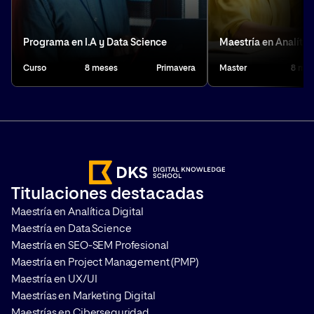
Data Engineer
: Construye la infraestructura para
almacenar y procesar datos.
Programa en I.A y Data Science
Maestría en Analítica
Data Specialist
: Apoya en la preparación y gestión de
datos para análisis.
Curso
8 meses
Primavera
Master
8 me
Titulaciones destacadas
Maestría en Analítica Digital
Maestría en Data Science
Maestría en SEO-SEM Profesional
Maestría en Project Management (PMP)
Maestría en UX/UI
Maestrías en Marketing Digital
Maestrías en Ciberseguridad