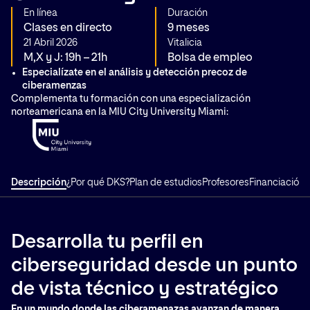
En línea
Duración
Clases en directo
9 meses
21 Abril 2026
Vitalicia
M,X y J: 19h – 21h
Bolsa de empleo
Especialízate en el análisis y detección precoz de
ciberamenzas
Complementa tu formación con una especialización
norteamericana en la MIU City University Miami:
Descripción
¿Por qué DKS?
Plan de estudios
Profesores
Financiación
T
Desarrolla tu perfil en
ciberseguridad desde un punto
de vista técnico y estratégico
En un mundo donde las ciberamenazas avanzan de manera