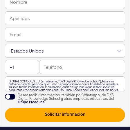
DIGITAL SCHOOL, S.L.U. (en adelante, "DKS Digital Knowledge School"), tratará los
datos de carácter personal que usted ha proporcionado con la finalidad de: atender a
su solicitud de información, reclamación, duda o sugerencia que realice sobre los
productos y/o servicios ofrecidos por DKS Digital Knowledge School, incluido por vía
telefónica, o a través de WhatsApp,, así como para mantenerle informado de nuestra
Deseo recibir información, también por WhatsApp, de DKS
actividad.
Digital Knowledge School y otras empresas educativas del
A su vez, le informamos que vamos a realizar un perfilado de sus datos de carácter
Grupo Proeduca
.
personal para poderle enviar información personalizada en función de sus intereses.
Puede consultar información adicional haciendo clic
aquí
.
Usted podrá revocar el consentimiento otorgado, así como ejercitar los derechos
reconocidos en los artículos 15 a 22 del Reglamento (UE) 2016/679, mediante solicitud
dirigida en Calle García Martín 21, 28224 Pozuelo de Alarcón, Madrid, o a la siguiente
dirección de correo electrónico
lopd@kschool.com
, identificándose debidamente. Si
lo desea, puede consultar información adicional y detallada sobre protección de datos
en el siguiente
enlace
.