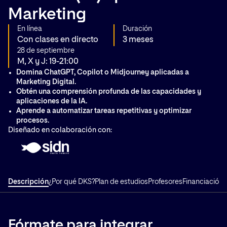
Marketing
En línea
Duración
Con clases en directo
3 meses
28 de septiembre
M, X y J: 19-21:00
Domina ChatGPT, Copilot o Midjourney aplicadas a
Marketing Digital.
Obtén una comprensión profunda de las capacidades y
aplicaciones de la IA.
Aprende a automatizar tareas repetitivas y optimizar
procesos.
Diseñado en colaboración con:
Descripción
¿Por qué DKS?
Plan de estudios
Profesores
Financiación
T
Fórmate para integrar