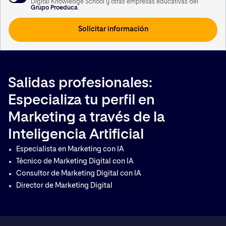
Digital Knowledge School y otras empresas educativas del
A su vez, le informamos que vamos a realizar un perfilado de sus datos de carácter
Grupo Proeduca
.
personal para poderle enviar información personalizada en función de sus intereses.
Puede consultar información adicional haciendo clic
aquí
.
Usted podrá revocar el consentimiento otorgado, así como ejercitar los derechos
reconocidos en los artículos 15 a 22 del Reglamento (UE) 2016/679, mediante solicitud
dirigida en Calle García Martín 21, 28224 Pozuelo de Alarcón, Madrid, o a la siguiente
dirección de correo electrónico
lopd@kschool.com
, identificándose debidamente. Si
lo desea, puede consultar información adicional y detallada sobre protección de datos
en el siguiente
enlace
.
Salidas profesionales:
Especializa tu perfil en
Marketing a través de la
Inteligencia Artificial
Especialista en Marketing con IA
Técnico de Marketing Digital con IA
Consultor de Marketing Digital con IA
Director de Marketing Digital