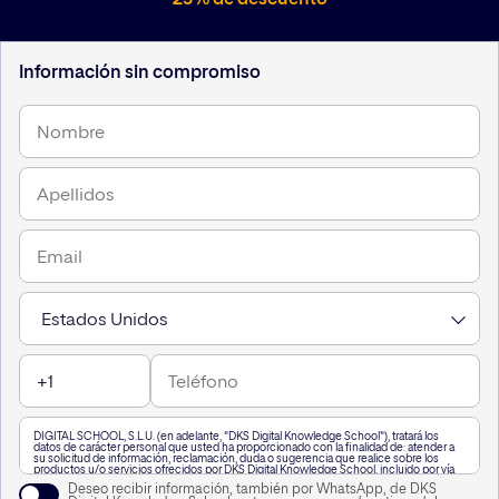
25% de descuento
Información sin compromiso
DIGITAL SCHOOL, S.L.U. (en adelante, "DKS Digital Knowledge School"), tratará los
datos de carácter personal que usted ha proporcionado con la finalidad de: atender a
su solicitud de información, reclamación, duda o sugerencia que realice sobre los
productos y/o servicios ofrecidos por DKS Digital Knowledge School, incluido por vía
telefónica, o a través de WhatsApp,, así como para mantenerle informado de nuestra
Deseo recibir información, también por WhatsApp, de DKS
actividad.