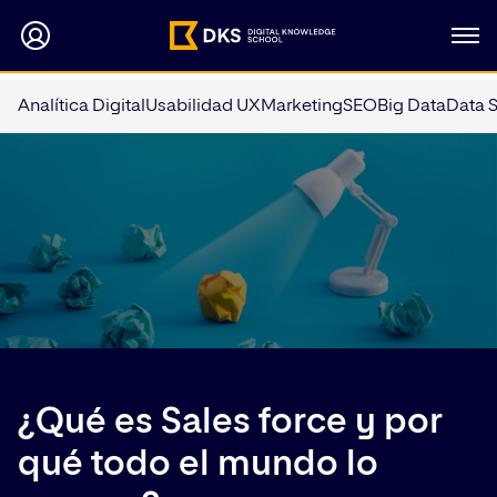
Analítica Digital
Usabilidad UX
Marketing
SEO
Big Data
Data 
¿Qué es Sales force y por
qué todo el mundo lo