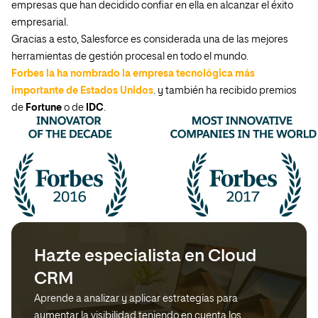
empresas que han decidido confiar en ella en alcanzar el éxito
empresarial.
Gracias a esto, Salesforce es considerada una de las mejores
herramientas de gestión procesal en todo el mundo.
Forbes la ha nombrado la empresa tecnológica más
importante de Estados Unidos
. y también ha recibido premios
de
Fortune
o de
IDC
.
Hazte especialista en Cloud
CRM
Aprende a analizar y aplicar estrategias para
aumentar la visibilidad teniendo en cuenta los