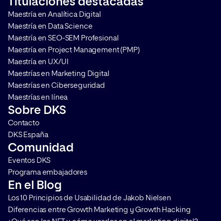
Titulaciones destacadas
decisiones de compra. Te
cómo hacerlo y por q
Maestría en Analítica Digital
contamos en qué consiste y […]
que aplicarlo en cualq
Maestría en Data Science
Maestría en SEO-SEM Profesional
Maestría en Project Management (PMP)
Maestría en UX/UI
Maestrías en Marketing Digital
Maestrías en Ciberseguridad
Maestrías en línea
Sobre DKS
Contacto
DKS España
Comunidad
Eventos DKS
Programa embajadores
En el Blog
Los 10 Principios de Usabilidad de Jakob Nielsen
Diferencias entre Growth Marketing y Growth Hacking