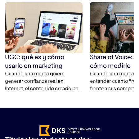
UGC: qué es y cómo
Share of Voice: q
usarlo en marketing
cómo medirlo
Cuando una marca quiere
Cuando una marca q
generar confianza real en
entender cuánto “rui
Internet, el contenido creado por
frente a sus competi
los propios usuarios se ha
mercado, necesita un
convertido en uno de los activos
capaz de cuantificar 
más interesantes ya que
real. El Share of Voic
amplifica el alcance de la marca,
interpretar la visibili
ayuda a construir credibilidad y
marca en distintos ca
acelera el proceso en la toma de
medir su impacto. T