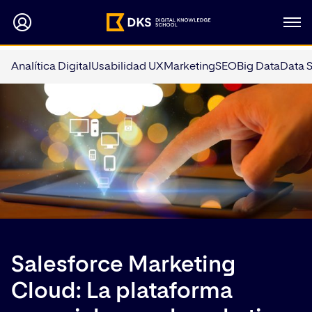
Analítica Digital
Usabilidad UX
Marketing
SEO
Big Data
Data 
Salesforce Marketing
Cloud: La plataforma