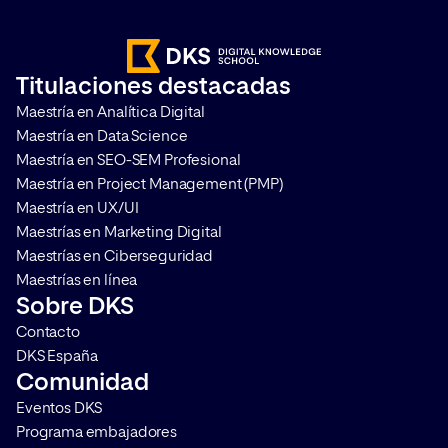
amplifica el alcance de la marca,
interpretar la visibili
ayuda a construir credibilidad y
marca en distintos ca
acelera el proceso en la toma de
medir su impacto. T
Titulaciones destacadas
decisiones de compra. Te
cómo hacerlo y por q
Maestría en Analítica Digital
contamos en qué consiste y […]
que aplicarlo en cualq
Maestría en Data Science
Maestría en SEO-SEM Profesional
Maestría en Project Management (PMP)
Maestría en UX/UI
Maestrías en Marketing Digital
Maestrías en Ciberseguridad
Maestrías en línea
Sobre DKS
Contacto
DKS España
Comunidad
Eventos DKS
Programa embajadores