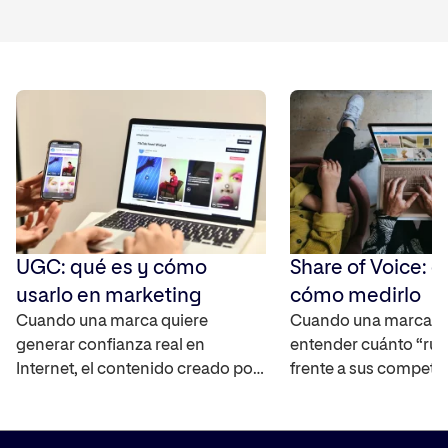
UGC: qué es y cómo
Share of Voice: q
usarlo en marketing
cómo medirlo
Cuando una marca quiere
Cuando una marca q
generar confianza real en
entender cuánto “rui
Internet, el contenido creado por
frente a sus competi
los propios usuarios se ha
mercado, necesita un
convertido en uno de los activos
capaz de cuantificar 
más interesantes ya que
real. El Share of Voic