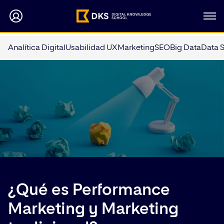
Analítica Digital
Usabilidad UX
Marketing
SEO
Big Data
Data 
¿Qué es Performance
Marketing y Marketing