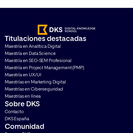
convertido en uno de los activos
capaz de cuantificar 
más interesantes ya que
real. El Share of Voic
amplifica el alcance de la marca,
interpretar la visibili
ayuda a construir credibilidad y
marca en distintos ca
acelera el proceso en la toma de
medir su impacto. T
Titulaciones destacadas
decisiones de compra. Te
cómo hacerlo y por q
Maestría en Analítica Digital
contamos en qué consiste y […]
que aplicarlo en cualq
Maestría en Data Science
Maestría en SEO-SEM Profesional
Maestría en Project Management (PMP)
Maestría en UX/UI
Maestrías en Marketing Digital
Maestrías en Ciberseguridad
Maestrías en línea
Sobre DKS
Contacto
DKS España
Comunidad