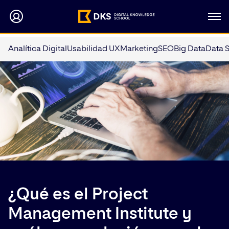
Analítica Digital
Usabilidad UX
Marketing
SEO
Big Data
Data 
¿Qué es el Project
Management Institute y