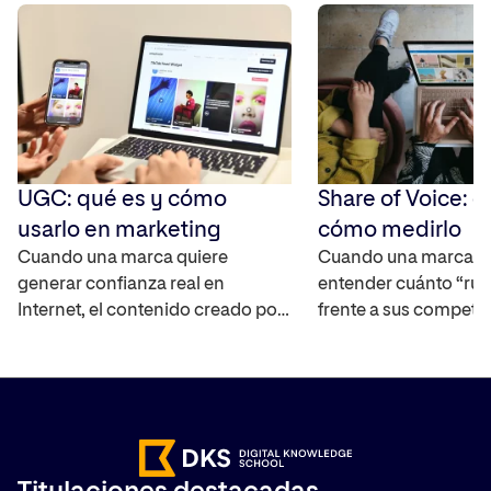
UGC: qué es y cómo
Share of Voice: q
usarlo en marketing
cómo medirlo
Cuando una marca quiere
Cuando una marca q
generar confianza real en
entender cuánto “rui
Internet, el contenido creado por
frente a sus competi
los propios usuarios se ha
mercado, necesita un
convertido en uno de los activos
capaz de cuantificar 
más interesantes ya que
real. El Share of Voic
amplifica el alcance de la marca,
interpretar la visibili
ayuda a construir credibilidad y
marca en distintos ca
acelera el proceso en la toma de
medir su impacto. T