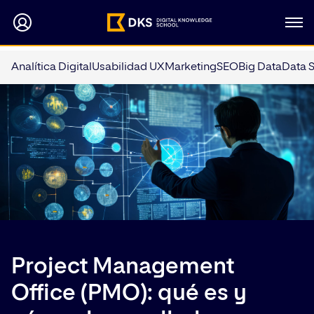
Analítica Digital
Usabilidad UX
Marketing
SEO
Big Data
Data 
Project Management
Office (PMO): qué es y