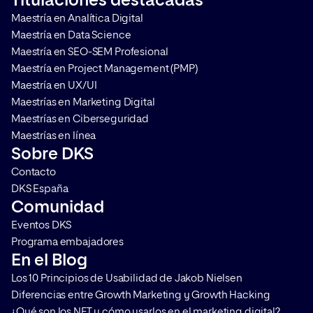
Titulaciones destacadas
decisiones de compra. Te
cómo hacerlo y por q
Maestría en Analítica Digital
contamos en qué consiste y […]
que aplicarlo en cualq
Maestría en Data Science
Maestría en SEO-SEM Profesional
Maestría en Project Management (PMP)
Maestría en UX/UI
Maestrías en Marketing Digital
Maestrías en Ciberseguridad
Maestrías en línea
Sobre DKS
Contacto
DKS España
Comunidad
Eventos DKS
Programa embajadores
En el Blog
Los 10 Principios de Usabilidad de Jakob Nielsen
Diferencias entre Growth Marketing y Growth Hacking
¿Qué son los NFT y cómo usarlos en el marketing digital?