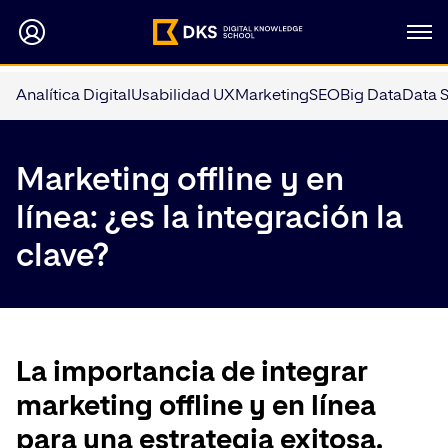
Analítica Digital
Usabilidad UX
Marketing
SEO
Big Data
Data 
Marketing offline y en
línea: ¿es la integración la
clave?
La importancia de integrar
marketing offline y en línea
para una estrategia exitosa.