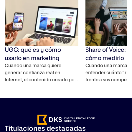
UGC: qué es y cómo
Share of Voice: q
usarlo en marketing
cómo medirlo
Cuando una marca quiere
Cuando una marca q
generar confianza real en
entender cuánto “rui
Internet, el contenido creado por
frente a sus competi
los propios usuarios se ha
mercado, necesita un
convertido en uno de los activos
capaz de cuantificar 
más interesantes ya que
real. El Share of Voic
amplifica el alcance de la marca,
interpretar la visibili
ayuda a construir credibilidad y
marca en distintos ca
acelera el proceso en la toma de
medir su impacto. T
Titulaciones destacadas
decisiones de compra. Te
cómo hacerlo y por q