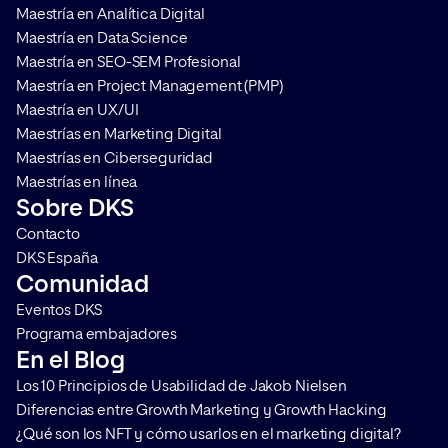
Maestría en Analítica Digital
contamos en qué consiste y […]
que aplicarlo en cualq
Maestría en Data Science
Maestría en SEO-SEM Profesional
Maestría en Project Management (PMP)
Maestría en UX/UI
Maestrías en Marketing Digital
Maestrías en Ciberseguridad
Maestrías en línea
Sobre DKS
Contacto
DKS España
Comunidad
Eventos DKS
Programa embajadores
En el Blog
Los 10 Principios de Usabilidad de Jakob Nielsen
Diferencias entre Growth Marketing y Growth Hacking
¿Qué son los NFT y cómo usarlos en el marketing digital?