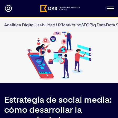
Analítica Digital
Usabilidad UX
Marketing
SEO
Big Data
Data 
Estrategia de social media:
cómo desarrollar la