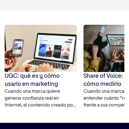
UGC: qué es y cómo
Share of Voice: q
usarlo en marketing
cómo medirlo
Cuando una marca quiere
Cuando una marca q
generar confianza real en
entender cuánto “rui
Internet, el contenido creado por
frente a sus competi
los propios usuarios se ha
mercado, necesita un
convertido en uno de los activos
capaz de cuantificar 
más interesantes ya que
real. El Share of Voic