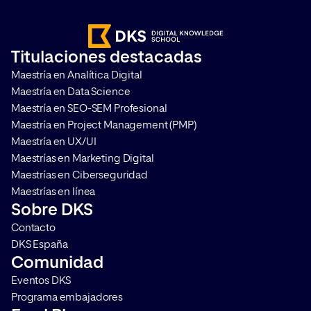
amplifica el alcance de la marca,
interpretar la visibili
ayuda a construir credibilidad y
marca en distintos ca
acelera el proceso en la toma de
medir su impacto. T
Titulaciones destacadas
decisiones de compra. Te
cómo hacerlo y por q
Maestría en Analítica Digital
contamos en qué consiste y […]
que aplicarlo en cualq
Maestría en Data Science
Maestría en SEO-SEM Profesional
Maestría en Project Management (PMP)
Maestría en UX/UI
Maestrías en Marketing Digital
Maestrías en Ciberseguridad
Maestrías en línea
Sobre DKS
Contacto
DKS España
Comunidad
Eventos DKS
Programa embajadores