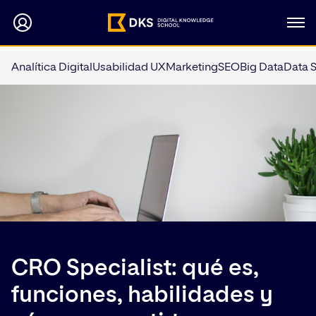
Analítica Digital
Usabilidad UX
Marketing
SEO
Big Data
Data 
CRO Specialist: qué es,
funciones, habilidades y