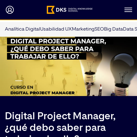
Analítica Digital
Usabilidad UX
Marketing
SEO
Big Data
Data 
Digital Project Manager,
¿qué debo saber para