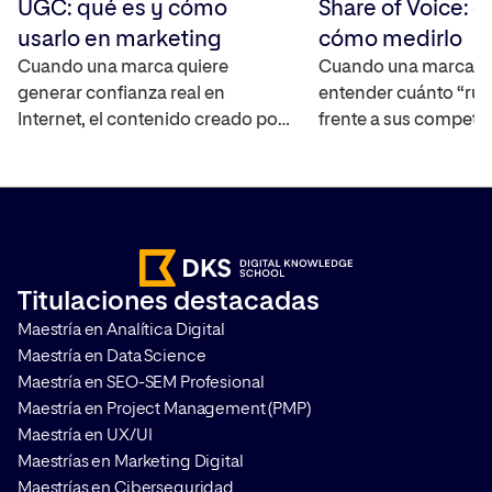
UGC: qué es y cómo
Share of Voice: q
usarlo en marketing
cómo medirlo
Cuando una marca quiere
Cuando una marca q
generar confianza real en
entender cuánto “rui
Internet, el contenido creado por
frente a sus competi
los propios usuarios se ha
mercado, necesita un
convertido en uno de los activos
capaz de cuantificar 
más interesantes ya que
real. El Share of Voic
amplifica el alcance de la marca,
interpretar la visibili
ayuda a construir credibilidad y
marca en distintos ca
acelera el proceso en la toma de
medir su impacto. T
Titulaciones destacadas
decisiones de compra. Te
cómo hacerlo y por q
Maestría en Analítica Digital
contamos en qué consiste y […]
que aplicarlo en cualq
Maestría en Data Science
Maestría en SEO-SEM Profesional
Maestría en Project Management (PMP)
Maestría en UX/UI
Maestrías en Marketing Digital
Maestrías en Ciberseguridad