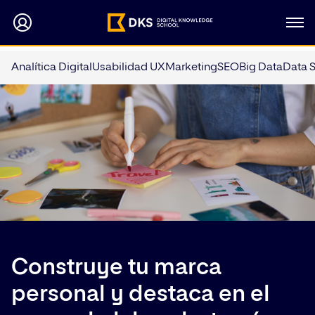
Analítica Digital
Usabilidad UX
Marketing
SEO
Big Data
Data 
Construye tu marca
personal y destaca en el