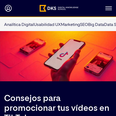
Analítica Digital
Usabilidad UX
Marketing
SEO
Big Data
Data 
Consejos para
promocionar tus vídeos en