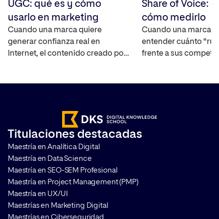
UGC: qué es y cómo
Share of Voice: q
usarlo en marketing
cómo medirlo
Cuando una marca quiere
Cuando una marca q
generar confianza real en
entender cuánto “rui
Internet, el contenido creado por
frente a sus competi
los propios usuarios se ha
mercado, necesita un
convertido en uno de los activos
capaz de cuantificar 
más interesantes ya que
real. El Share of Voic
amplifica el alcance de la marca,
interpretar la visibili
ayuda a construir credibilidad y
marca en distintos ca
acelera el proceso en la toma de
medir su impacto. T
Titulaciones destacadas
decisiones de compra. Te
cómo hacerlo y por q
Maestría en Analítica Digital
contamos en qué consiste y […]
que aplicarlo en cualq
Maestría en Data Science
Maestría en SEO-SEM Profesional
Maestría en Project Management (PMP)
Maestría en UX/UI
Maestrías en Marketing Digital
Maestrías en Ciberseguridad