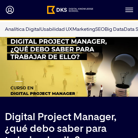
Analítica Digital
Usabilidad UX
Marketing
SEO
Big Data
Data 
Digital Project Manager,
¿qué debo saber para