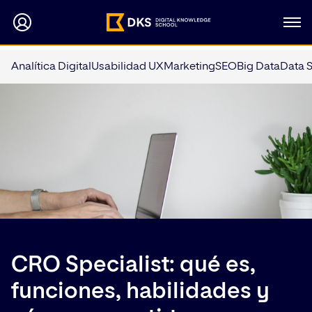
Analítica Digital
Usabilidad UX
Marketing
SEO
Big Data
Data 
CRO Specialist: qué es,
funciones, habilidades y