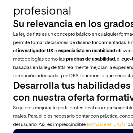
profesional
Su relevancia en los grado
La ley de fitts es un concepto básico en cualquier for
permite tomar decisiones de diseño fundamentadas. En 
el
investigador UX
o
especialista en usabilidad
utilizan
metodologías como las
pruebas de usabilidad
, el
eye-
basadas en la ley de fitts realmente mejoran la experie
formación adecuada y en DKS, tenemos lo que necesitas 
Desarrolla tus habilidades
con nuestra oferta formati
Si quieres mejorar tu perfil profesional es imprescindibl
reales. Para ello es necesario contar con práctica, c
del usuario. Así, es imprescindible
formarse en UX/UI
pa