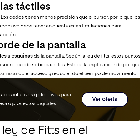
las táctiles
a. Los dedos tienen menos precisión que el cursor, por lo que lo
sponsivo debe tener en cuenta estas limitaciones para
racción.
orde de la pantalla
es y esquinas
de la pantalla. Según la ley de fitts, estos punto
ursor no puede sobrepasarlos. Esta es la explicación de por qu
timizando el acceso y reduciendo el tiempo de movimiento.
aces intuitivas y atractivas para
Ver oferta
esa o proyectos digitales.
ley de Fitts en el