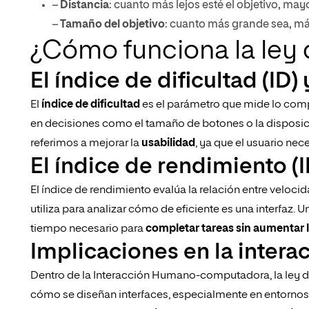
–
Distancia
: cuanto más lejos esté el objetivo, may
–
Tamaño del objetivo
: cuanto más grande sea, más 
¿Cómo funciona la ley d
El índice de dificultad (ID
El
índice de dificultad
es el parámetro que mide lo compl
en decisiones como el tamaño de botones o la disposic
referimos a mejorar la
usabilidad
, ya que el usuario ne
El índice de rendimiento (I
El índice de rendimiento evalúa la relación entre velocid
utiliza para analizar cómo de eficiente es una interfaz.
tiempo necesario para
completar tareas sin aumentar l
Implicaciones en la inter
Dentro de la Interacción Humano-computadora, la ley de 
cómo se diseñan interfaces, especialmente en entornos do