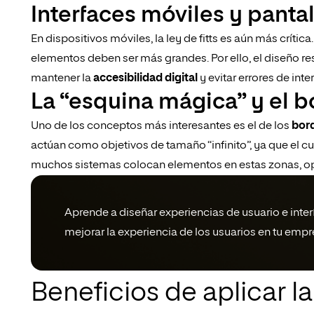
Interfaces móviles y pantal
En dispositivos móviles, la ley de fitts es aún más crític
elementos deben ser más grandes. Por ello, el diseño re
mantener la
accesibilidad digital
y evitar errores de inte
La “esquina mágica” y el b
Uno de los conceptos más interesantes es el de los
bord
actúan como objetivos de tamaño “infinito”, ya que el c
muchos sistemas colocan elementos en estas zonas, op
Aprende a diseñar experiencias de usuario e interf
mejorar la experiencia de los usuarios en tu empr
Beneficios de aplicar la 