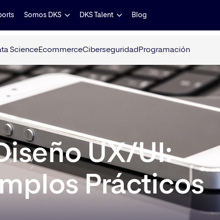
ports
Somos DKS
DKS Talent
Blog
ta Science
Ecommerce
Ciberseguridad
Programación
 Diseño UX/UI:
emplos Prácticos