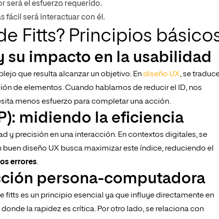
or será el esfuerzo requerido.
fácil será interactuar con él.
e Fitts? Principios básico
) y su impacto en la usabilidad
ejo que resulta alcanzar un objetivo. En
diseño UX
, se traduc
ión de elementos. Cuando hablamos de reducir el ID, nos
cesita menos esfuerzo para completar una acción.
P): midiendo la eficiencia
ad y precisión en una interacción. En contextos digitales, se
 Un buen diseño UX busca maximizar este índice, reduciendo el
os errores
.
acción persona-computadora
fitts es un principio esencial ya que influye directamente en
nde la rapidez es crítica. Por otro lado, se relaciona con