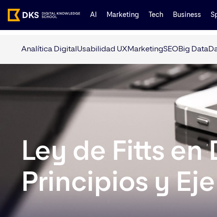
AI
Marketing
Tech
Business
S
Analítica Digital
Usabilidad UX
Marketing
SEO
Big Data
Da
Ley de Fitts en
Principios y Ej