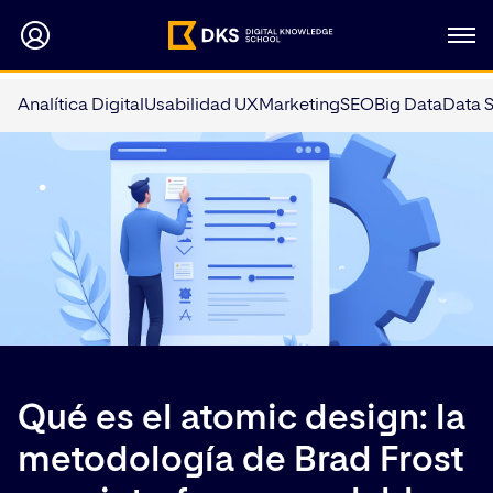
Analítica Digital
Usabilidad UX
Marketing
SEO
Big Data
Data 
Qué es el atomic design: la
metodología de Brad Frost