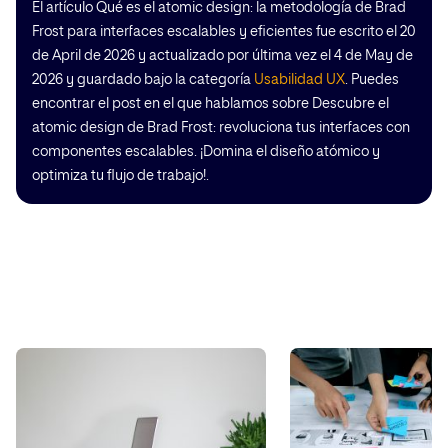
El artículo Qué es el atomic design: la metodología de Brad
Frost para interfaces escalables y eficientes fue escrito el 20
de April de 2026 y actualizado por última vez el 4 de May de
2026 y guardado bajo la categoría
Usabilidad UX
. Puedes
encontrar el post en el que hablamos sobre Descubre el
atomic design de Brad Frost: revoluciona tus interfaces con
componentes escalables. ¡Domina el diseño atómico y
optimiza tu flujo de trabajo!.