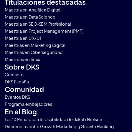
Titulaciones destacadas
en sus plataformas por lo que
son las más utilizadas
Maestría en Analítica Digital
requieren de personas que sean
Maestría en Data Science
capaces […]
Maestría en SEO-SEM Profesional
Maestría en Project Management (PMP)
Maestría en UX/UI
Maestrías en Marketing Digital
Maestrías en Ciberseguridad
Maestrías en línea
Sobre DKS
Contacto
DKS España
Comunidad
Eventos DKS
Programa embajadores
En el Blog
Los 10 Principios de Usabilidad de Jakob Nielsen
Diferencias entre Growth Marketing y Growth Hacking