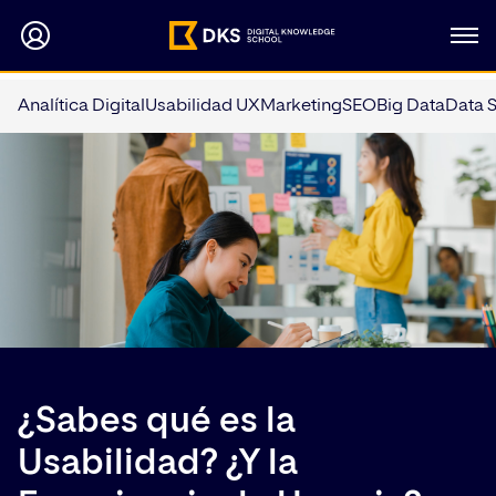
Analítica Digital
Usabilidad UX
Marketing
SEO
Big Data
Data 
¿Sabes qué es la
Usabilidad? ¿Y la