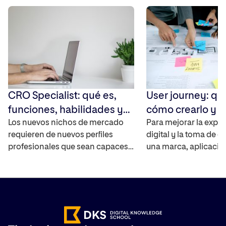
CRO Specialist: qué es,
User journey: qu
funciones, habilidades y
cómo crearlo y 
cómo convertirte en uno
Los nuevos nichos de mercado
Para mejorar la exper
requieren de nuevos perfiles
digital y la toma de d
profesionales que sean capaces
una marca, aplicació
de cubrir las necesidades de las
debe saber cómo int
empresas sobre todo en
usuarios con ella y a
comercio electrónico. En los
entra en juego el User
últimos años este tipo de
contamos qué es, có
compañías no han dejado de
mapa de experiencia 
crecer y de aumentar las ventas
paso a paso y qué he