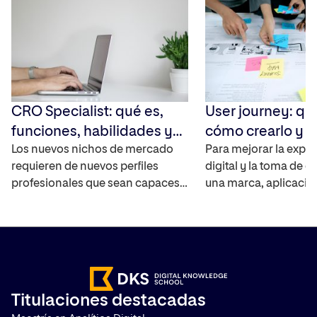
CRO Specialist: qué es,
User journey: qu
funciones, habilidades y
cómo crearlo y 
cómo convertirte en uno
Los nuevos nichos de mercado
Para mejorar la exper
requieren de nuevos perfiles
digital y la toma de d
profesionales que sean capaces
una marca, aplicació
de cubrir las necesidades de las
debe saber cómo int
empresas sobre todo en
usuarios con ella y a
comercio electrónico. En los
entra en juego el User
últimos años este tipo de
contamos qué es, có
compañías no han dejado de
mapa de experiencia 
crecer y de aumentar las ventas
paso a paso y qué he
Titulaciones destacadas
en sus plataformas por lo que
son las más utilizadas