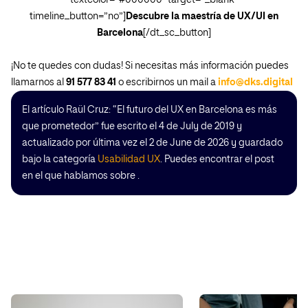
textcolor=”#000000″ target=”_blank”
timeline_button=”no”]
Descubre la maestría de UX/UI en
Barcelona
[/dt_sc_button]
¡No te quedes con dudas! Si necesitas más información puedes
llamarnos al
91 577 83 41
o escribirnos un mail a
info@dks.digital
El artículo Raül Cruz: “El futuro del UX en Barcelona es más
que prometedor” fue escrito el 4 de July de 2019 y
actualizado por última vez el 2 de June de 2026 y guardado
bajo la categoría
Usabilidad UX
. Puedes encontrar el post
en el que hablamos sobre .