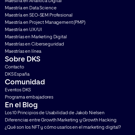
Maestría en Analítica Digital
requieren de personas que sean
Maestría en Data Science
capaces […]
Maestría en SEO-SEM Profesional
Maestría en Project Management (PMP)
Maestría en UX/UI
Maestrías en Marketing Digital
Maestrías en Ciberseguridad
Maestrías en línea
Sobre DKS
Contacto
DKS España
Comunidad
Eventos DKS
Programa embajadores
En el Blog
Los 10 Principios de Usabilidad de Jakob Nielsen
Diferencias entre Growth Marketing y Growth Hacking
¿Qué son los NFT y cómo usarlos en el marketing digital?