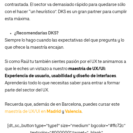
contrastada. El sector va demasiado rápido para quedarse sólo
con el hacer “un heurístico”. DKS es un gran partner para cumplir
esta máxima.
¿Recomendarías DKS?
Siempre lo hago cuando las expectativas del que pregunta y lo
que ofrece la maestría encajan.
Si como Raül tu también sientes pasión por el UX te animamos a
que le eches un vistazo a nuestro
maestría de UX/UI:
Experiencia de usuario, usabilidad y diseño de interfaces
.
Aprenderás todo lo que necesitas saber para entrar a formar
parte del sector del UX.
Recuerda que, además de en Barcelona, puedes cursar este
maestría de UX/UI en
Madrid
y
Valencia
.
[dt_sc_button type=”type1″ size=”medium” bgcolor=”#ffc72c”