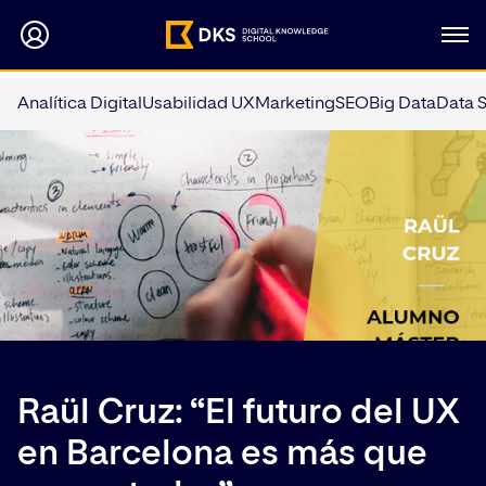
Analítica Digital
Usabilidad UX
Marketing
SEO
Big Data
Data 
Raül Cruz: “El futuro del UX
en Barcelona es más que