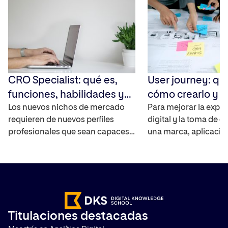
CRO Specialist: qué es,
User journey: qu
funciones, habilidades y
cómo crearlo y 
cómo convertirte en uno
Los nuevos nichos de mercado
Para mejorar la exper
requieren de nuevos perfiles
digital y la toma de d
profesionales que sean capaces
una marca, aplicació
de cubrir las necesidades de las
debe saber cómo int
empresas sobre todo en
usuarios con ella y a
comercio electrónico. En los
entra en juego el User
últimos años este tipo de
contamos qué es, có
compañías no han dejado de
mapa de experiencia 
crecer y de aumentar las ventas
paso a paso y qué he
Titulaciones destacadas
en sus plataformas por lo que
son las más utilizadas