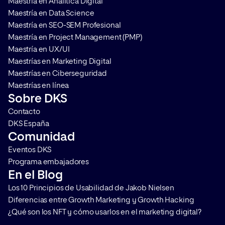
Maestría en Analítica Digital
requieren de personas que sean
Maestría en Data Science
capaces […]
Maestría en SEO-SEM Profesional
Maestría en Project Management (PMP)
Maestría en UX/UI
Maestrías en Marketing Digital
Maestrías en Ciberseguridad
Maestrías en línea
Sobre DKS
Contacto
DKS España
Comunidad
Eventos DKS
Programa embajadores
En el Blog
Los 10 Principios de Usabilidad de Jakob Nielsen
Diferencias entre Growth Marketing y Growth Hacking
¿Qué son los NFT y cómo usarlos en el marketing digital?