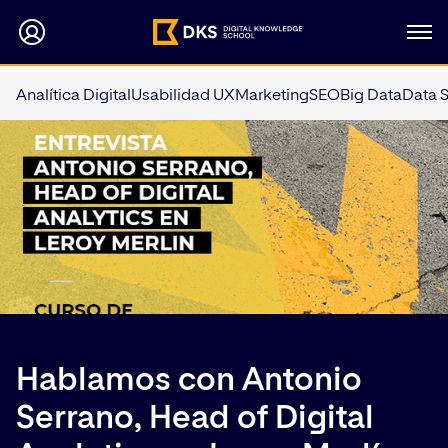
Analítica Digital
Usabilidad UX
Marketing
SEO
Big Data
Data 
Hablamos con Antonio
Serrano, Head of Digital