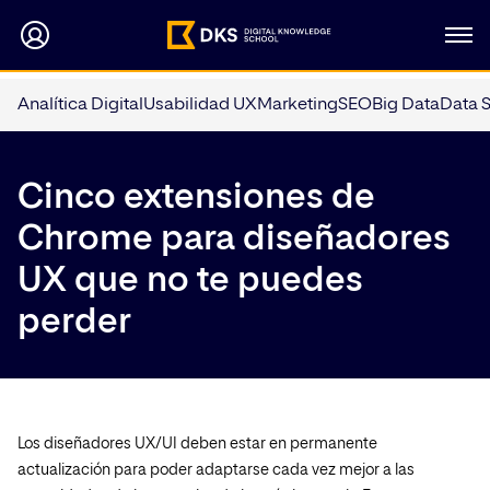
Analítica Digital
Usabilidad UX
Marketing
SEO
Big Data
Data 
Cinco extensiones de
Chrome para diseñadores
UX que no te puedes
perder
Los diseñadores UX/UI deben estar en permanente
actualización para poder adaptarse cada vez mejor a las