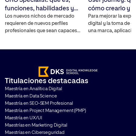
CRO Specialist: qué es,
User journey: qu
funciones, habilidades y
cómo crearlo y 
cómo convertirte en uno
Los nuevos nichos de mercado
Para mejorar la exper
requieren de nuevos perfiles
digital y la toma de d
profesionales que sean capaces
una marca, aplicació
de cubrir las necesidades de las
debe saber cómo int
empresas sobre todo en
usuarios con ella y a
comercio electrónico. En los
entra en juego el User
últimos años este tipo de
contamos qué es, có
compañías no han dejado de
mapa de experiencia 
crecer y de aumentar las ventas
paso a paso y qué he
Titulaciones destacadas
en sus plataformas por lo que
son las más utilizadas
Maestría en Analítica Digital
requieren de personas que sean
Maestría en Data Science
capaces […]
Maestría en SEO-SEM Profesional
Maestría en Project Management (PMP)
Maestría en UX/UI
Maestrías en Marketing Digital
Maestrías en Ciberseguridad