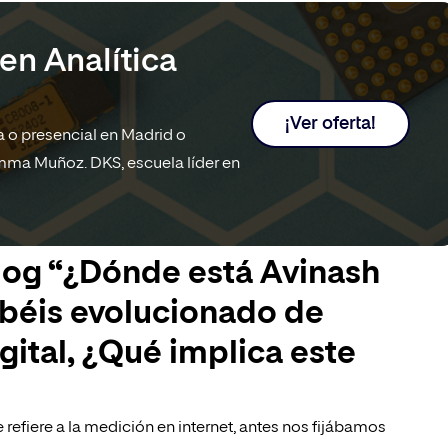
en Analítica
¡Ver oferta!
ea o presencial en Madrid o
mma Muñoz. DKS, escuela líder en
log “¿Dónde está Avinash
abéis evolucionado de
igital, ¿Qué implica este
 refiere a la medición en internet, antes nos fijábamos