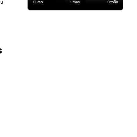
su
Curso
1 mes
Otoño
s