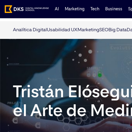
AI
Marketing
Tech
Business
S
Analítica Digital
Usabilidad UX
Marketing
SEO
Big Data
Da
Tristán Elóseg
el Arte de Medi