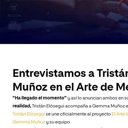
Entrevistamos a Trist
Muñoz en el Arte de M
“Ha llegado el momento”
y así lo anuncian ambos en s
realidad,
Tristán Elósegui acompaña a Gemma Muñoz en 
Tristán Elósegui
se une oficialmente al proyecto
El Arte 
Gemma Muñoz
y su equipo.