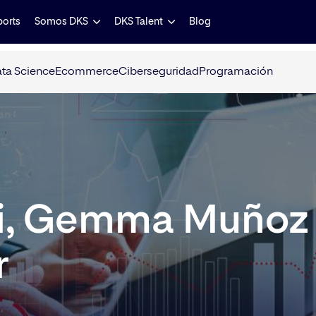
ports
Somos DKS
DKS Talent
Blog
ta Science
Ecommerce
Ciberseguridad
Programación
ui, Gemma Muñoz
r