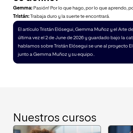
Gemma:
Pasión! Por lo que hago, por lo que aprendo, p
Tristán:
Trabaja duro y la suerte te encontrará.
El artículo Tristán Elósegui, Gemma Muñoz y el Arte de
última vez el 2 de June de 2026 y guardado bajo la ca
hablamos sobre Tristán Elósegui se une al proyecto El 
junto a Gemma Muñoz y su equipo..
Nuestros cursos