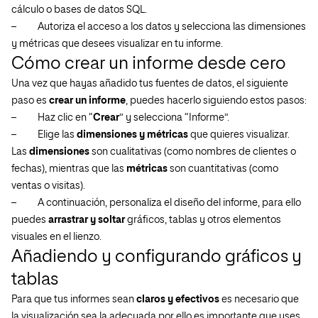
cálculo o bases de datos SQL.
–
Autoriza el acceso a los datos y selecciona las dimensiones
y métricas que desees visualizar en tu informe.
Cómo crear un informe desde cero
Una vez que hayas añadido tus fuentes de datos, el siguiente
paso es
crear un informe
, puedes hacerlo siguiendo estos pasos:
–
Haz clic en “
Crear
” y selecciona “Informe”.
–
Elige las
dimensiones y métricas
que quieres visualizar.
Las
dimensiones
son cualitativas (como nombres de clientes o
fechas), mientras que las
métricas
son cuantitativas (como
ventas o visitas).
–
A continuación, personaliza el diseño del informe, para ello
puedes
arrastrar y soltar
gráficos, tablas y otros elementos
visuales en el lienzo.
Añadiendo y configurando gráficos y
tablas
Para que tus informes sean
claros y efectivos
es necesario que
la visualización sea la adecuada por ello es importante que uses