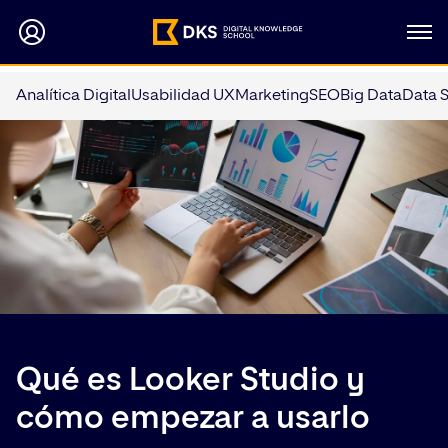
Analítica Digital
Usabilidad UX
Marketing
SEO
Big Data
Data 
Qué es Looker Studio y
cómo empezar a usarlo