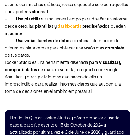
cuente con muchos gráficos, revisa y quédate solo con aquellos
que aporten
valor real
.
–
Usa plantillas
: si no tienes tiempo para diseñar un informe
desde cero, las
plantillas y
dashboards
prediseñados
pueden
ayudarte.
–
Usa varias fuentes de datos
: combina información de
diferentes plataformas para obtener una visión más
completa
de tus datos.
Looker Studio es una herramienta diseñada para
visualizar y
compartir datos
de manera sencilla, integrada con Google
Analytics y otras plataformas que hacen de ella un
imprescindible para realizar informes claros que ayuden a la
toma de decisiones en el ámbito empresarial.
El artículo Qué es Looker Studio y cómo empezar a usarlo
paso a paso fue escrito el 15 de October de 2024 y
actualizado por última vez el 2 de June de 2026 y guardado