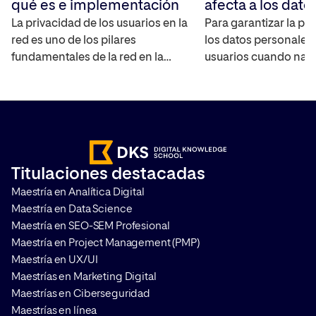
qué es e implementación
afecta a los dato
La privacidad de los usuarios en la
Para garantizar la pr
red es uno de los pilares
los datos personales 
fundamentales de la red en la
usuarios cuando nav
actualidad, por lo que es
Internet, las cookies 
importante que a la hora de poder
han empezado a des
medir campañas y analizar el
los principales nave
comportamiento de los usuarios,
Internet, lo que co
sea imprescindible realizar una
Cookieless en la web
correcta gestión del
que las mediciones s
Titulaciones destacadas
consentimiento. Te contamos
comportamiento de l
Maestría en Analítica Digital
qué es Google Consent Mode […]
se vuelvan más comp
Maestría en Data Science
(pero por supuesto, [
Maestría en SEO-SEM Profesional
Maestría en Project Management (PMP)
Maestría en UX/UI
Maestrías en Marketing Digital
Maestrías en Ciberseguridad
Maestrías en línea