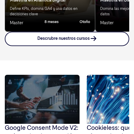
Maestría en Analítica Digital
Maestría en Data
Define KPIs, domina GA4 y usa datos en
Domina las mejores 
decisiones clave
datos
8 meses
Otoño
8
Master
Master
Descrubre nuestros cursos
Google Consent Mode V2:
Cookieless: qué