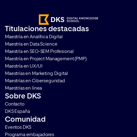
medir campañas y analizar el
los principales nave
comportamiento de los usuarios,
Internet, lo que co
sea imprescindible realizar una
Cookieless en la web
correcta gestión del
que las mediciones s
Titulaciones destacadas
consentimiento. Te contamos
comportamiento de l
Maestría en Analítica Digital
qué es Google Consent Mode […]
se vuelvan más comp
Maestría en Data Science
(pero por supuesto, [
Maestría en SEO-SEM Profesional
Maestría en Project Management (PMP)
Maestría en UX/UI
Maestrías en Marketing Digital
Maestrías en Ciberseguridad
Maestrías en línea
Sobre DKS
Contacto
DKS España
Comunidad
Eventos DKS
Programa embajadores