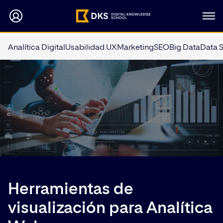
Analítica Digital
Usabilidad UX
Marketing
SEO
Big Data
Data 
Herramientas de
visualización para Analítica