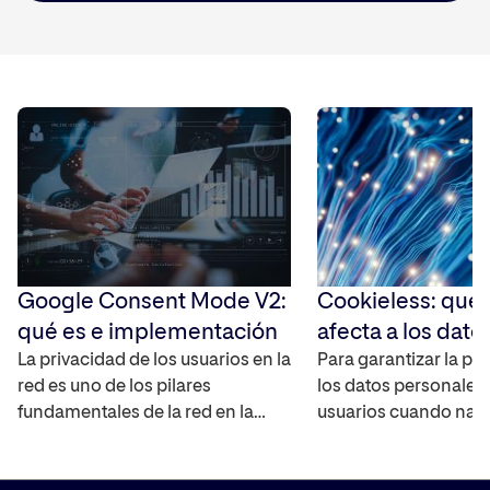
Google Consent Mode V2:
Cookieless: qué
qué es e implementación
afecta a los dato
La privacidad de los usuarios en la
Para garantizar la pr
red es uno de los pilares
los datos personales 
fundamentales de la red en la
usuarios cuando nav
actualidad, por lo que es
Internet, las cookies 
importante que a la hora de poder
han empezado a des