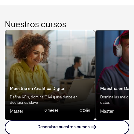
Nuestros cursos
Maestría en Analítica Digital
Maestría en Data
Define KPIs, domina GA4 y usa datos en
Domina las mejores 
decisiones clave
datos
8 meses
Otoño
8
Master
Master
Descrubre nuestros cursos