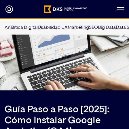
Analítica Digital
Usabilidad UX
Marketing
SEO
Big Data
Data 
Guía Paso a Paso [2025]:
Cómo Instalar Google