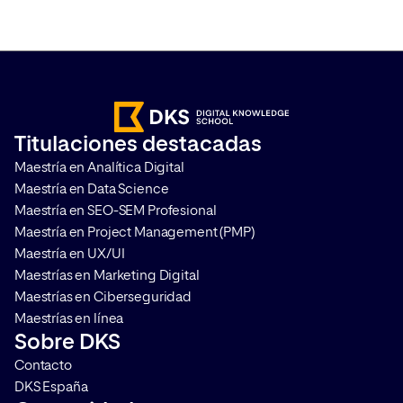
actualidad, por lo que es
Internet, las cookies 
importante que a la hora de poder
han empezado a des
medir campañas y analizar el
los principales nave
comportamiento de los usuarios,
Internet, lo que co
sea imprescindible realizar una
Cookieless en la web
correcta gestión del
que las mediciones s
Titulaciones destacadas
consentimiento. Te contamos
comportamiento de l
Maestría en Analítica Digital
qué es Google Consent Mode […]
se vuelvan más comp
Maestría en Data Science
(pero por supuesto, [
Maestría en SEO-SEM Profesional
Maestría en Project Management (PMP)
Maestría en UX/UI
Maestrías en Marketing Digital
Maestrías en Ciberseguridad
Maestrías en línea
Sobre DKS
Contacto
DKS España