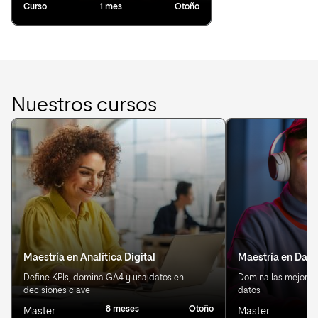
Curso
1 mes
Otoño
Nuestros cursos
Maestría en Analítica Digital
Maestría en Data
Define KPIs, domina GA4 y usa datos en
Domina las mejores 
decisiones clave
datos
8 meses
Otoño
8
Master
Master