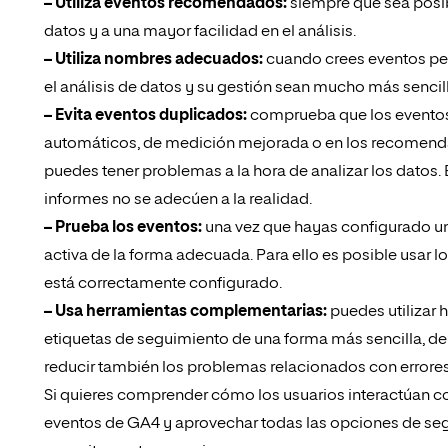
– Utiliza eventos recomendados:
siempre que sea posib
datos y a una mayor facilidad en el análisis.
– Utiliza nombres adecuados:
cuando crees eventos per
el análisis de datos y su gestión sean mucho más sencil
– Evita eventos duplicados:
comprueba que los eventos 
automáticos, de medición mejorada o en los recomenda
puedes tener problemas a la hora de analizar los datos.
informes no se adecúen a la realidad.
– Prueba los eventos:
una vez que hayas configurado un
activa de la forma adecuada. Para ello es posible usar l
está correctamente configurado.
– Usa herramientas complementarias:
puedes utilizar
etiquetas de seguimiento de una forma más sencilla, de 
reducir también los problemas relacionados con errores
Si quieres comprender cómo los usuarios interactúan con 
eventos de GA4 y aprovechar todas las opciones de seg