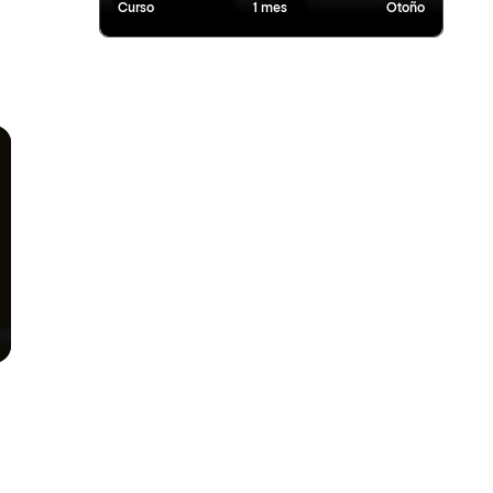
Curso
1 mes
Otoño