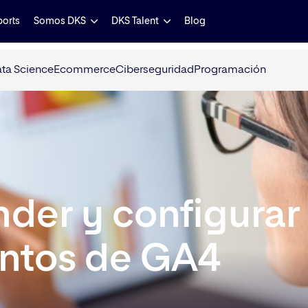
ports
Somos DKS
DKS Talent
Blog
ta Science
Ecommerce
Ciberseguridad
Programación
der y configurar 
entos de GA4