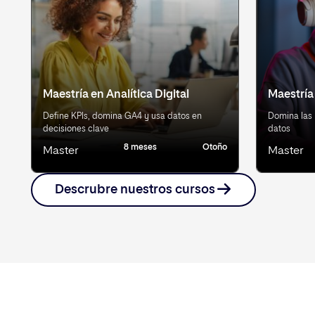
Maestría en Analítica Digital
Maestría
Define KPIs, domina GA4 y usa datos en
Domina las 
decisiones clave
datos
8 meses
Otoño
Master
Master
Descrubre nuestros cursos