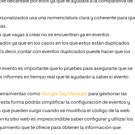
le decántate por ellos ya que te ayudará a la comparativa de
sonalizados usa una nomenclatura clara y coherente para qu
las.
que vayas a crear no se encuentran ya en eventos
dos ya que en los casos en los que estos están duplicados
 Es decir, contar con eventos duplicados puede hacer que los
 evento es importante que lo pruebes para asegurarte que se
os informes en tiempo real que te ayudarán a saber si evento
 herramientas como
Google Tag Manager
para gestionar las
esta forma podrás simplificar la configuración de eventos y
 que pueden surgir cuando se modifica el código de la web.
tu sitio web es imprescindible saber configurar y utilizar los
uimiento que te ofrece para obtener la información que