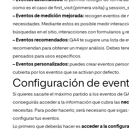
– Eventos automáticos:
te permite recoger de forma au
como es el caso de first_visit (primera visita) y session_s
– Eventos de medición mejorada:
recogen eventos de m
necesidades. Mediante estos es posible medir interacci
búsquedas en el sitio, interacciones con formularios y 
– Eventos recomendados:
GA4 te sugiere una lista de
recomiendan para obtener un mejor análisis. Debes ten
pensados para usos específicos.
– Eventos personalizados:
puedes crear eventos persona
cubierta por los eventos que se activan por defecto.
Configuración de even
Si quieres sacarle el máximo partido a los eventos de G
conseguirás acceder a la información que cubra las
nec
necesitas. Para poder hacerlo, será necesario que sigas 
configurar tus eventos.
Lo primero que deberás hacer es
acceder a la configur