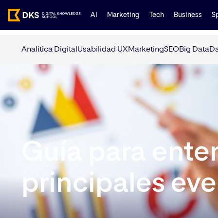
AI
Marketing
Tech
Business
S
Analítica Digital
Usabilidad UX
Marketing
SEO
Big Data
Da
Guía para enten
principales ev