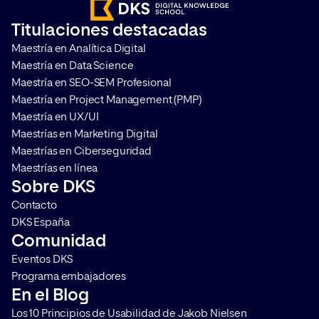
correcta gestión del
que las mediciones s
Titulaciones destacadas
consentimiento. Te contamos
comportamiento de l
Maestría en Analítica Digital
qué es Google Consent Mode […]
se vuelvan más comp
Maestría en Data Science
(pero por supuesto, [
Maestría en SEO-SEM Profesional
Maestría en Project Management (PMP)
Maestría en UX/UI
Maestrías en Marketing Digital
Maestrías en Ciberseguridad
Maestrías en línea
Sobre DKS
Contacto
DKS España
Comunidad
Eventos DKS
Programa embajadores
En el Blog
Los 10 Principios de Usabilidad de Jakob Nielsen