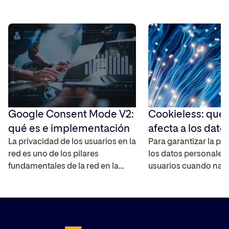
Google Consent Mode V2:
Cookieless: qué
qué es e implementación
afecta a los dato
La privacidad de los usuarios en la
Para garantizar la pr
red es uno de los pilares
los datos personales 
fundamentales de la red en la
usuarios cuando nav
actualidad, por lo que es
Internet, las cookies 
importante que a la hora de poder
han empezado a des
medir campañas y analizar el
los principales nave
comportamiento de los usuarios,
Internet, lo que co
sea imprescindible realizar una
Cookieless en la web