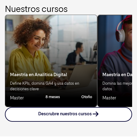
Nuestros cursos
Maestría en Analítica Digital
Maestría en Data
Define KPIs, domina GA4 y usa datos en
Domina las mejores 
decisiones clave
datos
8 meses
Otoño
8
Master
Master
Descrubre nuestros cursos