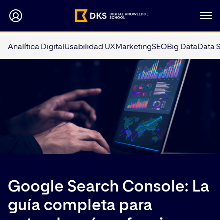
Analítica Digital
Usabilidad UX
Marketing
SEO
Big Data
Data 
Google Search Console: La
guía completa para