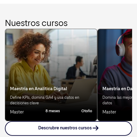
Nuestros cursos
Maestría en Analítica Digital
Maestría en Data
Define KPIs, domina GA4 y usa datos en
Domina las mejores 
decisiones clave
datos
8 meses
Otoño
8
Master
Master
Descrubre nuestros cursos