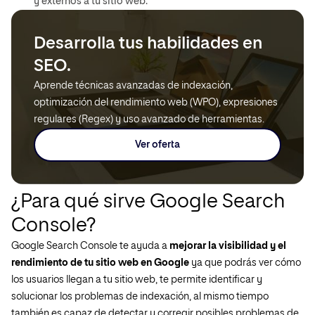
y externos a tu sitio web.
Desarrolla tus habilidades en
SEO.
Aprende técnicas avanzadas de indexación,
optimización del rendimiento web (WPO), expresiones
regulares (Regex) y uso avanzado de herramientas.
Ver oferta
¿Para qué sirve Google Search
Console?
Google Search Console te ayuda a
mejorar la visibilidad y el
rendimiento de tu sitio web en Google
ya que podrás ver cómo
los usuarios llegan a tu sitio web, te permite identificar y
solucionar los problemas de indexación, al mismo tiempo
también es capaz de detectar y corregir posibles problemas de