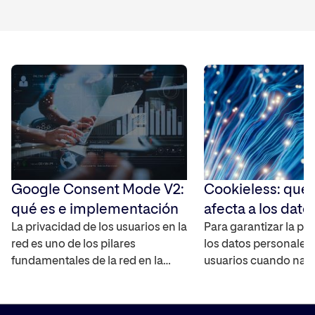
Google Consent Mode V2:
Cookieless: qué
qué es e implementación
afecta a los dato
La privacidad de los usuarios en la
Para garantizar la pr
red es uno de los pilares
los datos personales 
fundamentales de la red en la
usuarios cuando nav
actualidad, por lo que es
Internet, las cookies 
importante que a la hora de poder
han empezado a des
medir campañas y analizar el
los principales nave