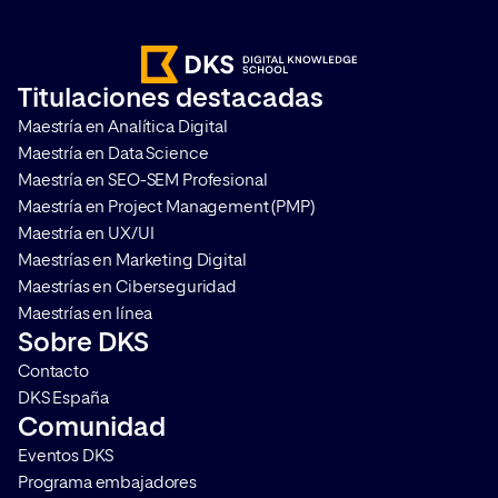
comportamiento de los usuarios,
Internet, lo que co
sea imprescindible realizar una
Cookieless en la web
correcta gestión del
que las mediciones s
Titulaciones destacadas
consentimiento. Te contamos
comportamiento de l
Maestría en Analítica Digital
qué es Google Consent Mode […]
se vuelvan más comp
Maestría en Data Science
(pero por supuesto, [
Maestría en SEO-SEM Profesional
Maestría en Project Management (PMP)
Maestría en UX/UI
Maestrías en Marketing Digital
Maestrías en Ciberseguridad
Maestrías en línea
Sobre DKS
Contacto
DKS España
Comunidad
Eventos DKS
Programa embajadores