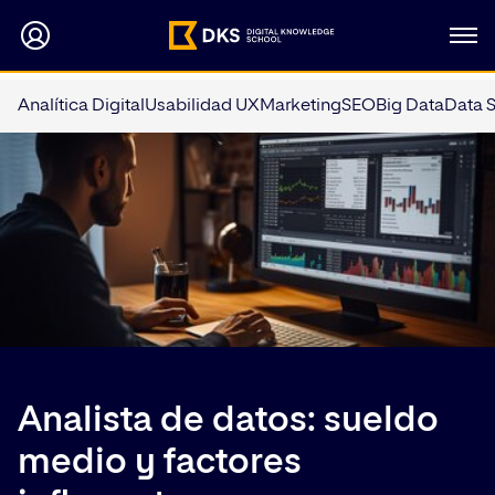
Analítica Digital
Usabilidad UX
Marketing
SEO
Big Data
Data 
Analista de datos: sueldo
medio y factores