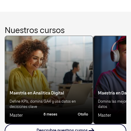
Nuestros cursos
Maestría en Analítica Digital
Maestría en Data
Define KPIs, domina GA4 y usa datos en
Domina las mejores 
decisiones clave
datos
8 meses
Otoño
8
Master
Master
Descrubre nuestros cursos