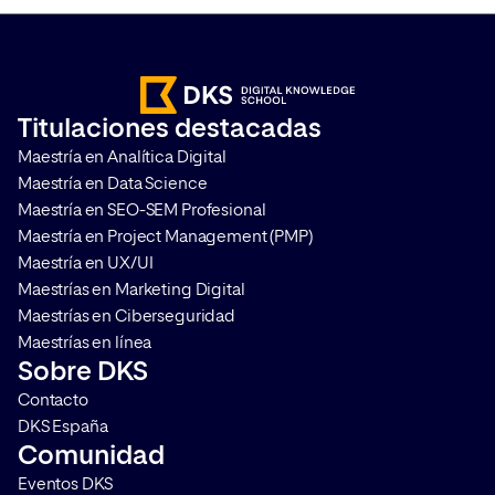
medir campañas y analizar el
los principales nave
comportamiento de los usuarios,
Internet, lo que co
sea imprescindible realizar una
Cookieless en la web
correcta gestión del
que las mediciones s
Titulaciones destacadas
consentimiento. Te contamos
comportamiento de l
Maestría en Analítica Digital
qué es Google Consent Mode […]
se vuelvan más comp
Maestría en Data Science
(pero por supuesto, [
Maestría en SEO-SEM Profesional
Maestría en Project Management (PMP)
Maestría en UX/UI
Maestrías en Marketing Digital
Maestrías en Ciberseguridad
Maestrías en línea
Sobre DKS
Contacto
DKS España
Comunidad
Eventos DKS