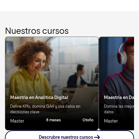
Nuestros cursos
Maestría en Analítica Digital
Maestría en Data
Define KPIs, domina GA4 y usa datos en
Domina las mejores 
decisiones clave
datos
8 meses
Otoño
8
Master
Master
Descrubre nuestros cursos