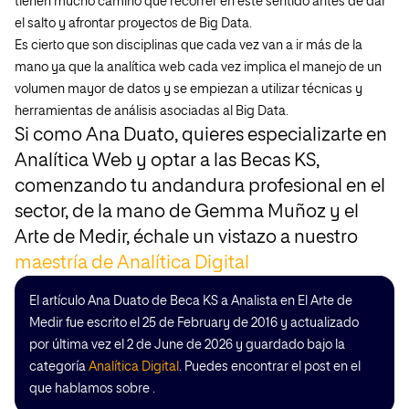
tienen mucho camino que recorrer en este sentido antes de dar
el salto y afrontar proyectos de Big Data.
Es cierto que son disciplinas que cada vez van a ir más de la
mano ya que la analítica web cada vez implica el manejo de un
volumen mayor de datos y se empiezan a utilizar técnicas y
herramientas de análisis asociadas al Big Data.
Si como Ana Duato, quieres especializarte en
Analítica Web y optar a las Becas KS,
comenzando tu andandura profesional en el
sector, de la mano de Gemma Muñoz y el
Arte de Medir, échale un vistazo a nuestro
maestría de Analítica Digital
El artículo Ana Duato de Beca KS a Analista en El Arte de
Medir fue escrito el 25 de February de 2016 y actualizado
por última vez el 2 de June de 2026 y guardado bajo la
categoría
Analítica Digital
. Puedes encontrar el post en el
que hablamos sobre .