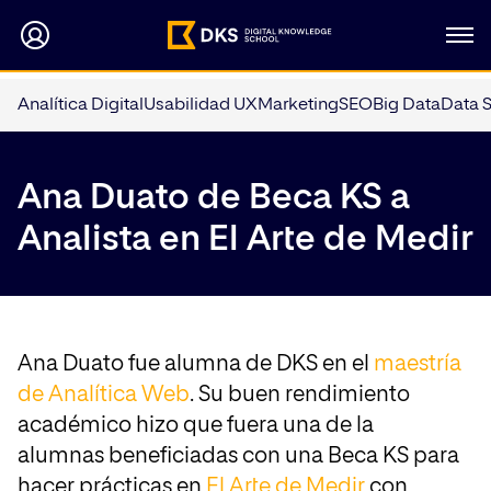
Analítica Digital
Usabilidad UX
Marketing
SEO
Big Data
Data 
Ana Duato de Beca KS a
Analista en El Arte de Medir
Ana Duato fue alumna de DKS en el
maestría
de Analítica Web
. Su buen rendimiento
académico hizo que fuera una de la
alumnas beneficiadas con una Beca KS para
hacer prácticas en
El Arte de Medir
con