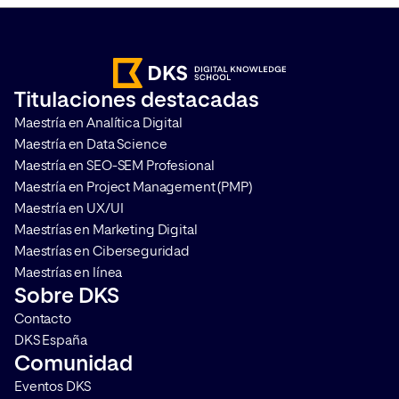
medir campañas y analizar el
los principales nave
comportamiento de los usuarios,
Internet, lo que co
sea imprescindible realizar una
Cookieless en la web
correcta gestión del
que las mediciones s
Titulaciones destacadas
consentimiento. Te contamos
comportamiento de l
Maestría en Analítica Digital
qué es Google Consent Mode […]
se vuelvan más comp
Maestría en Data Science
(pero por supuesto, [
Maestría en SEO-SEM Profesional
Maestría en Project Management (PMP)
Maestría en UX/UI
Maestrías en Marketing Digital
Maestrías en Ciberseguridad
Maestrías en línea
Sobre DKS
Contacto
DKS España
Comunidad
Eventos DKS