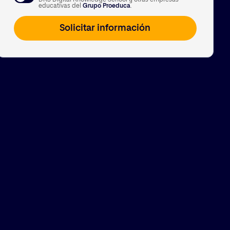
DKS Digital Knowledge School y otras empresas
A su vez, le informamos que vamos a realizar un perfilado de sus datos de
educativas del
Grupo Proeduca
.
carácter personal para poderle enviar información personalizada en
función de sus intereses. Puede consultar información adicional
haciendo clic
aquí
.
Usted podrá revocar el consentimiento otorgado, así como ejercitar los
derechos reconocidos en los artículos 15 a 22 del Reglamento (UE)
2016/679, mediante solicitud dirigida en Calle García Martín 21, 28224
Pozuelo de Alarcón, Madrid, o a la siguiente dirección de correo
electrónico
lopd@kschool.com
, identificándose debidamente. Si lo
desea, puede consultar información adicional y detallada sobre
protección de datos en el siguiente
enlace
.