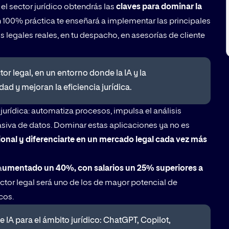
a el sector jurídico obtendrás las
claves para dominar la
n 100% práctica te enseñará a implementar las principales
 legales reales, en tu despacho, en asesorías de cliente
or legal, en un entorno donde la IA y la
d y mejoran la eficiencia jurídica.
jurídica: automatiza procesos, impulsa el análisis
masiva de datos. Dominar estas aplicaciones ya no es
ional y diferenciarte en un mercado legal cada vez más
a
umentado un 40%, con salarios un 25% superiores a
ctor legal será uno de los de mayor potencial de
icos.
e IA para el ámbito jurídico: ChatGPT, Copilot,