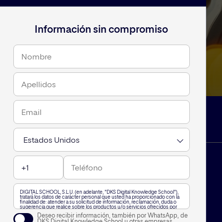
Información sin compromiso
DIGITAL SCHOOL, S.L.U. (en adelante, "DKS Digital Knowledge School"),
tratará los datos de carácter personal que usted ha proporcionado con la
finalidad de: atender a su solicitud de información, reclamación, duda o
sugerencia que realice sobre los productos y/o servicios ofrecidos por
DKS Digital Knowledge School, incluido por vía telefónica, o a través de
Deseo recibir información, también por WhatsApp, de
WhatsApp,, así como para mantenerle informado de nuestra actividad.