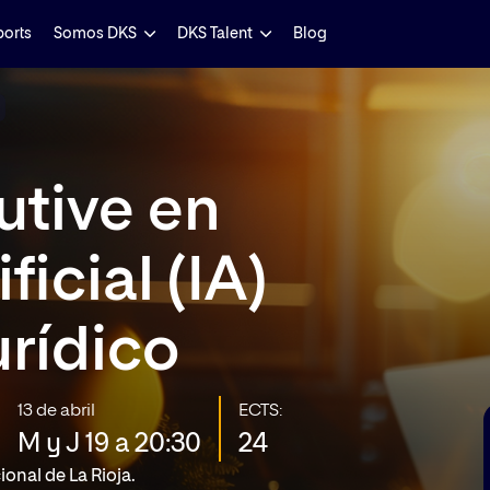
ports
Somos DKS
DKS Talent
Blog
tive en
ficial (IA)
urídico
13 de abril
ECTS:
M y J 19 a 20:30
24
onal de La Rioja.