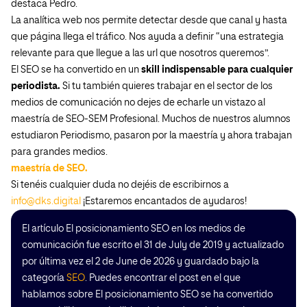
destaca Pedro.
La analítica web nos permite detectar desde que canal y hasta
que página llega el tráfico. Nos ayuda a definir “una estrategia
relevante para que llegue a las url que nosotros queremos”.
El SEO se ha convertido en un
skill
indispensable para cualquier
periodista.
Si tu también quieres trabajar en el sector de los
medios de comunicación no dejes de echarle un vistazo al
maestría de SEO-SEM Profesional. Muchos de nuestros alumnos
estudiaron Periodismo, pasaron por la maestría y ahora trabajan
para grandes medios.
maestría de SEO.
Si tenéis cualquier duda no dejéis de escribirnos a
info@dks.digital
¡Estaremos encantados de ayudaros!
El artículo El posicionamiento SEO en los medios de
comunicación fue escrito el 31 de July de 2019 y actualizado
por última vez el 2 de June de 2026 y guardado bajo la
categoría
SEO
. Puedes encontrar el post en el que
hablamos sobre El posicionamiento SEO se ha convertido