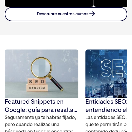
Descrubre nuestros cursos
Featured Snippets en
Entidades SEO:
Google: guía para resaltar
entendiendo el 
tus resultados en las SERP
Seguramente ya te habrás fijado,
semántico para 
Las entidades SEO so
pero cuando realizas una
que te permitirán pos
Google