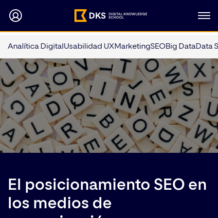
Analítica Digital
Usabilidad UX
Marketing
SEO
Big Data
Data 
El posicionamiento SEO en
los medios de