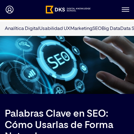
Analítica Digital
Usabilidad UX
Marketing
SEO
Big Data
Data 
Palabras Clave en SEO:
Cómo Usarlas de Forma