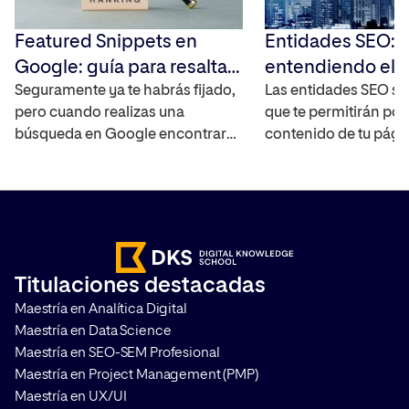
Featured Snippets en
Entidades SEO:
Google: guía para resaltar
entendiendo el 
tus resultados en las SERP
Seguramente ya te habrás fijado,
semántico para 
Las entidades SEO so
pero cuando realizas una
que te permitirán pos
Google
búsqueda en Google encontrarás
contenido de tu pág
fragmentos destacados en la
mejor, ya que ayudan 
parte superior de la página de
motores de búsqueda
resultados de forma directa. Es lo
encontrará el usuari
que se conoce como los featured
acceda y pueda esta
snippets. Te contamos qué son y
relaciones entre con
cómo puedes aprovecharlos para
que estos sean capa
Titulaciones destacadas
mejorar el posicionamiento de
responder a la intenc
Maestría en Analítica Digital
tus resultados. ¿Qué son los
búsqueda del usuario
Maestría en Data Science
Featured […]
contamos qué […]
Maestría en SEO-SEM Profesional
Maestría en Project Management (PMP)
Maestría en UX/UI