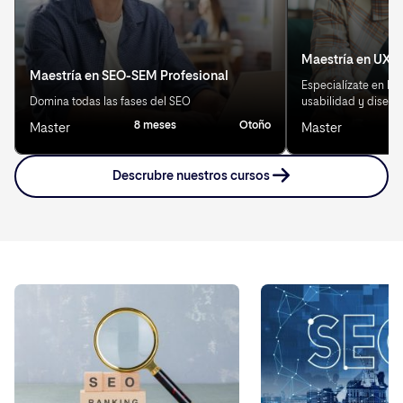
Maestría en UX/U
Maestría en SEO-SEM Profesional
Especialízate en Exp
Domina todas las fases del SEO
usabilidad y diseño
8 meses
Otoño
Master
Master
Descrubre nuestros cursos