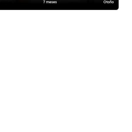
7 meses
Otoño