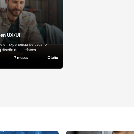
 en UX/UI
te en Experiencia de usuario,
y diseño de interfaces
7 meses
Otoño