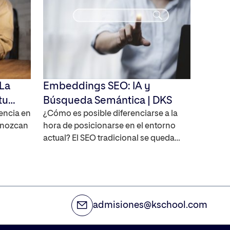
 La
Embeddings SEO: IA y
tu
Búsqueda Semántica | DKS
iencia en
¿Cómo es posible diferenciarse a la
conozcan
hora de posicionarse en el entorno
actual? El SEO tradicional se queda
corto, por lo que es necesario
influye
actualizarse y adaptarse a las nuevas
dos en
necesidades. Te contamos en qué
ón de
consiste el embeddings SEO, una
ción de
tecnología que tiene como base la IA y
admisiones@kschool.com
que está cambiando la forma en la […]