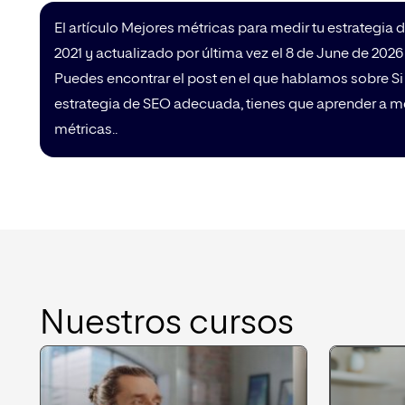
El artículo Mejores métricas para medir tu estrategia 
2021 y actualizado por última vez el 8 de June de 202
Puedes encontrar el post en el que hablamos sobre Si 
estrategia de SEO adecuada, tienes que aprender a me
métricas..
Nuestros cursos