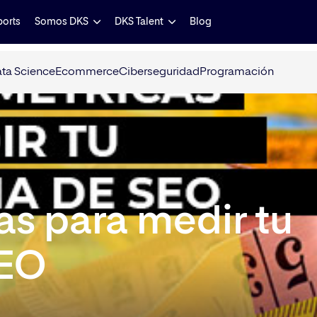
ports
Somos DKS
DKS Talent
Blog
ta Science
Ecommerce
Ciberseguridad
Programación
as para medir tu
SEO