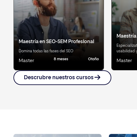
Maestría
Maestría en SEO-SEM Profesional
Especialíza
Domina todas las fases del SEO
usabilidad 
8 meses
Otoño
Master
Master
Descrubre nuestros cursos