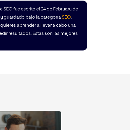
de SEO fue escrito el 24 de February de
6 y guardado bajo la categoría
SEO
.
quieres aprender a llevar a cabo una
dir resultados. Estas son las mejores