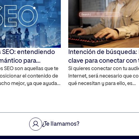
s SEO: entendiendo
Intención de búsqueda:
mántico para
clave para conectar con 
Google
s SEO son aquellas que te
audiencia
Si quieres conectar con tu aud
osicionar el contenido de
Internet, será necesario que 
ucho mejor, ya que ayudan
qué necesitan y para ello, es
es de búsqueda a saber qué
imprescindible saber qué es la
el usuario cuando acceda y
intención de búsqueda y cómo 
ecer relaciones entre
a la hora de encontrar conteni
ara que estos sean
buscadores. ¿Qué es la intenci
esponder a la intención
búsqueda del usuario? La inten
¿Te llamamos?
 del usuario. Te contamos
búsqueda es el conjunto de
motivaciones que […]