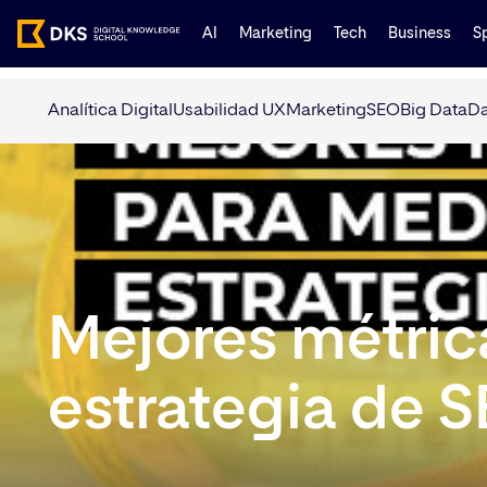
AI
Marketing
Tech
Business
S
Analítica Digital
Usabilidad UX
Marketing
SEO
Big Data
Da
Mejores métric
estrategia de 