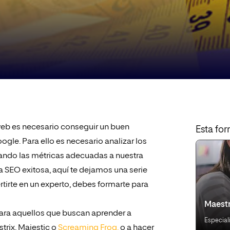
web es necesario conseguir un buen
Esta for
e. Para ello es necesario analizar los
ando las métricas adecuadas a nuestra
ia SEO exitosa, aquí te dejamos una serie
rtirte en un experto, debes formarte para
Maestr
ara aquellos que buscan aprender a
Especial
trix, Majestic o
Screaming Frog,
o a hacer