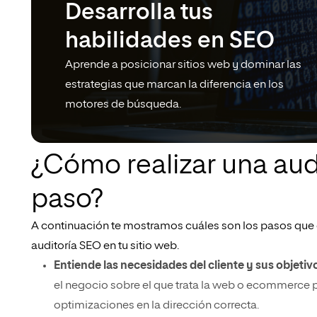
Desarrolla tus
habilidades en SEO
Aprende a posicionar sitios web y dominar las
estrategias que marcan la diferencia en los
motores de búsqueda.
¿Cómo realizar una aud
paso?
A continuación te mostramos cuáles son los pasos que d
auditoría SEO en tu sitio web.
Entiende las necesidades del cliente y sus objeti
el negocio sobre el que trata la web o ecommerce par
optimizaciones en la dirección correcta.