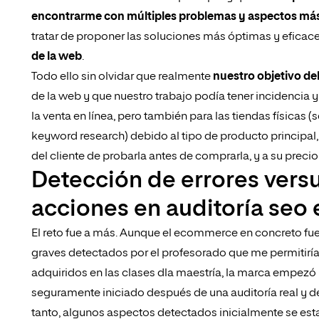
encontrarme con múltiples problemas y aspectos más
tratar de proponer las soluciones más óptimas y eficac
de la web
.
Todo ello sin olvidar que realmente​
nuestro objetivo de
de la web y que nuestro trabajo podía tener incidencia y 
la venta en línea, pero también para las tiendas física
keyword research) debido al tipo de producto principal, l
del cliente de probarla antes de comprarla, y a su preci
Detección de errores vers
acciones en auditoría se
El reto fue a más. Aunque el ecommerce en concreto fu
graves detectados por el profesorado que me permitirí
adquiridos en las clases dla maestría, la marca empezó 
seguramente iniciado después de una auditoría real y de
tanto, algunos aspectos detectados inicialmente se est