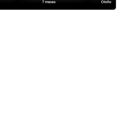
7 meses
Otoño