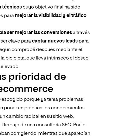
 técnicos
cuyo objetivo final ha sido
es para
mejorar la visibilidad y el tráfico
bía ser mejorar las conversiones
​a través
ser clave para​
captar nuevos leads
​para
s (según comprobé después mediante el
a bicicleta, que lleva intrínseco el deseo
o elevado.
us prioridad de
o ecommerce
e escogido porque ya tenía problemas
an poner en práctica los conocimientos
un cambio radical en su sitio web,
l trabajo de una consultoría SEO. Por lo
aban corrigiendo, mientras que aparecían