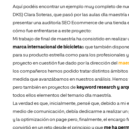
Aquí podéis encontrar un ejemplo muy completo de nue
DKS) Clara Soteras, que pasó por las aulas dla maestría e
presentar una auditoría SEO Ecommerce de una tienda en
cómo fue enfrentarse a este proyecto:
Mi trabajo de final de maestría ha consistido en realizar
marca internacional de bicicleta
s que también dispone
para su producto estrella como para los profesionales y
proyecto en cuestión fue dado por la dirección del
maes
los compañeros hemos podido tratar distintos ámbitos 
medida que avanzábamos en nuestros análisis. Hemos vi
pero también en proyectos de
keyword research y arq
todos ellos elementos del temario dla maestría.
La verdad es que, inicialmente, pensé que, debido a mi 
medio de comunicación, debía dedicarme a realizar un
y la optimización on page pero, finalmente, el encargo f
convirtió en un reto desde el principio y que
me ha permi