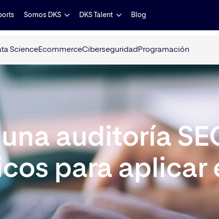
ports
Somos DKS
DKS Talent
Blog
ta Science
Ecommerce
Ciberseguridad
Programación
 una auditoría SE
cos para aplicar