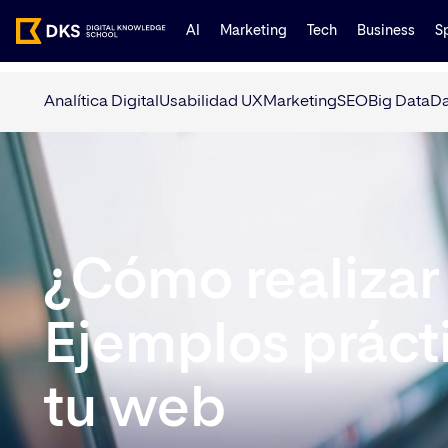
AI
Marketing
Tech
Business
S
Analítica Digital
Usabilidad UX
Marketing
SEO
Big Data
Da
¿Cómo realizar
Ejemplos prácti
tu web