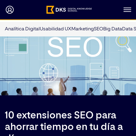
Analítica Digital
Usabilidad UX
Marketing
SEO
Big Data
Data 
10 extensiones SEO para
ahorrar tiempo en tu día a