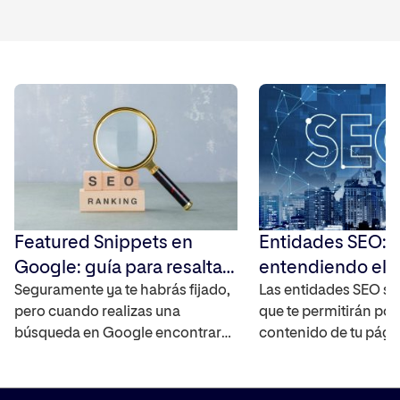
Featured Snippets en
Entidades SEO:
Google: guía para resaltar
entendiendo el 
tus resultados en las SERP
Seguramente ya te habrás fijado,
semántico para 
Las entidades SEO so
pero cuando realizas una
que te permitirán pos
Google
búsqueda en Google encontrarás
contenido de tu pág
fragmentos destacados en la
mejor, ya que ayudan 
parte superior de la página de
motores de búsqueda
resultados de forma directa. Es lo
encontrará el usuari