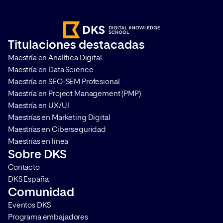
que se conoce como los featured
acceda y pueda esta
snippets. Te contamos qué son y
relaciones entre con
cómo puedes aprovecharlos para
que estos sean capa
Titulaciones destacadas
mejorar el posicionamiento de
responder a la intenc
Maestría en Analítica Digital
tus resultados. ¿Qué son los
búsqueda del usuario
Maestría en Data Science
Featured […]
contamos qué […]
Maestría en SEO-SEM Profesional
Maestría en Project Management (PMP)
Maestría en UX/UI
Maestrías en Marketing Digital
Maestrías en Ciberseguridad
Maestrías en línea
Sobre DKS
Contacto
DKS España
Comunidad
Eventos DKS
Programa embajadores