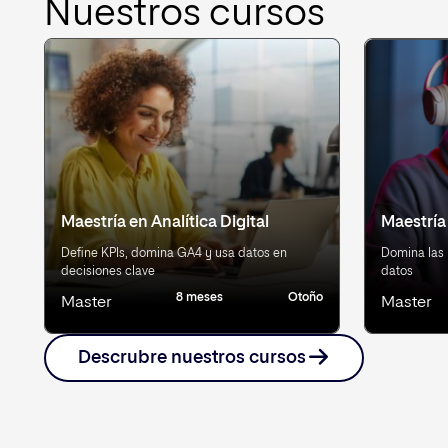
Nuestros cursos
Maestría en Analítica Digital
Maestría
Define KPIs, domina GA4 y usa datos en
Domina las 
decisiones clave
datos
8 meses
Otoño
Master
Master
Descrubre nuestros cursos