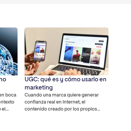
ómo
UGC: qué es y cómo usarlo en
marketing
 en boca
Cuando una marca quiere generar
ontexto
confianza real en Internet, el
 el
contenido creado por los propios
usuarios se ha convertido en uno de
s mucho
los activos más interesantes ya que
nedas​.
amplifica el alcance de la marca,