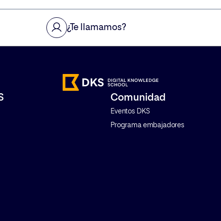
como Cookieless en la
Te contamos qué es, cómo fun
ace que las mediciones
cuáles son sus principales
¿Te llamamos?
mportamiento de los
características y por qué se ha
 vuelvan más complicadas
convertido en una de […]
puesto, […]
S
Comunidad
Eventos DKS
Programa embajadores