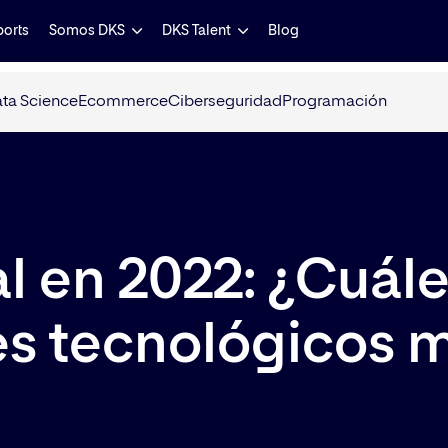
ports
Somos DKS
DKS Talent
Blog
ta Science
Ecommerce
Ciberseguridad
Programación
l en 2022: ¿Cuál
les tecnológicos 