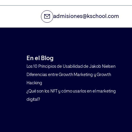
ciona,
ayuda a construir credibilidad y
acelera el proceso en la toma de
admisiones@kschool.com
decisiones de compra. Te contamos
en qué consiste y […]
En el Blog
Los 10 Principios de Usabilidad de Jakob Nielsen
Diferencias entre Growth Marketing y Growth
Hacking
¿Qué son los NFT y cómo usarlos en el marketing
digital?