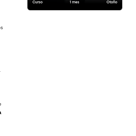
Curso
1 mes
Otoño
os
.
e
a