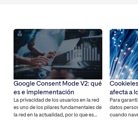
Google Consent Mode V2: qué
Cookieles
es e implementación
afecta a l
La privacidad de los usuarios en la red
Para garanti
es uno de los pilares fundamentales de
datos person
la red en la actualidad, por lo que es
cuando naveg
importante que a la hora de poder
cookies de 
medir campañas y analizar el
desaparecer 
comportamiento de los usuarios, sea
navegadores 