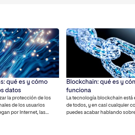
s: qué es y cómo
Blockchain: qué es y c
os datos
funciona
zar la protección de los
La tecnología blockchain está
ales de los usuarios
de todos, y en casi cualquier c
an por Internet, las
puedes acabar hablando sobre
terceros han empezado a
futuro de los bitcoins y cómo
de los principales
funcionan. Pero blockchain e
de Internet, lo que
más que Bitcoin y las criptomo