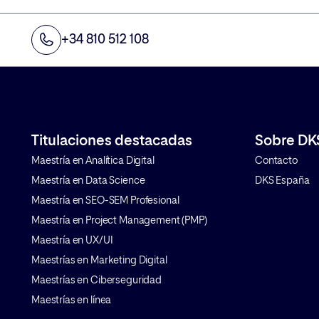
imprescindible realizar una correcta
conocemos 
gestión del consentimiento. Te
web. Esto h
+34 810 512 108
contamos qué es Google Consent
sobre el co
Mode […]
usuarios se
(pero por su
Titulaciones destacadas
Sobre DK
Maestría en Analítica Digital
Contacto
Maestría en Data Science
DKS España
Maestría en SEO-SEM Profesional
Maestría en Project Management (PMP)
Maestría en UX/UI
Maestrías en Marketing Digital
Maestrías en Ciberseguridad
Maestrías en línea