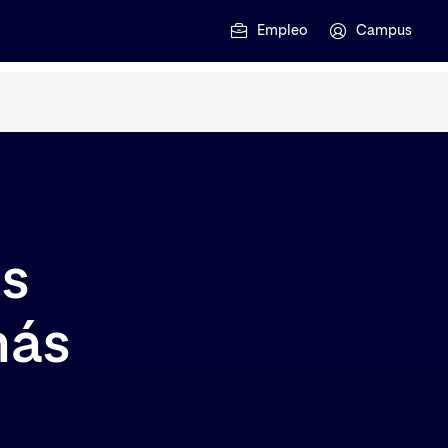
Empleo
Campus
es
más