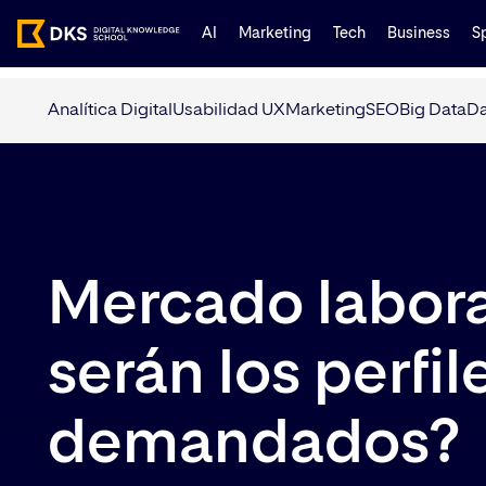
AI
Marketing
Tech
Business
S
Analítica Digital
Usabilidad UX
Marketing
SEO
Big Data
Da
Mercado labora
serán los perfi
demandados?