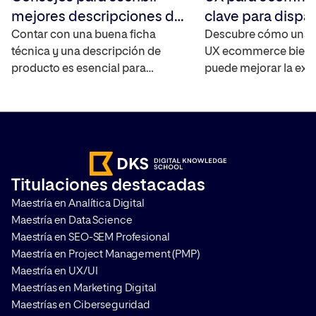
mejores descripciones de
clave para dispar
producto
Contar con una buena ficha
ventas online
Descubre cómo una e
técnica y una descripción de
UX ecommerce bien 
producto es esencial para
puede mejorar la exp
generar confianza con los
compra, aumentar la
clientes. Estas ayudan a resolver
conversiones y a la v
las dudas de los usuarios y facilita
mejora la relación co
el posicionamiento del
clientes a largo plazo
ecommerce en la web. Además,
UX en ecommerce y p
con un buen texto podrás
crucial? La experienc
Titulaciones destacadas
despertar el deseo del
(UX) reúne todas las
Maestría en Analítica Digital
consumidor para que realice su
interacciones que un
Maestría en Data Science
compra en tu […]
[…]
Maestría en SEO-SEM Profesional
Maestría en Project Management (PMP)
Maestría en UX/UI
Maestrías en Marketing Digital
Maestrías en Ciberseguridad