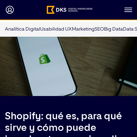
Analítica Digital
Usabilidad UX
Marketing
SEO
Big Data
Data 
Shopify: qué es, para qué
sirve y cómo puede