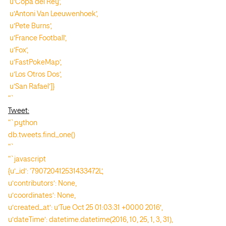
u’Copa del Rey’,
u’Antoni Van Leeuwenhoek’,
u’Pete Burns’,
u’France Football’,
u’Fox’,
u’FastPokeMap’,
u’Los Otros Dos’,
u’San Rafael’]}
“`
Tweet:
“`python
db.tweets.find_one()
“`
“`javascript
{u’_id’: ‘790720412531433472L’,
u’contributors’: None,
u’coordinates’: None,
u’created_at’: u’Tue Oct 25 01:03:31 +0000 2016′,
u’dateTime’: datetime.datetime(2016, 10, 25, 1, 3, 31),