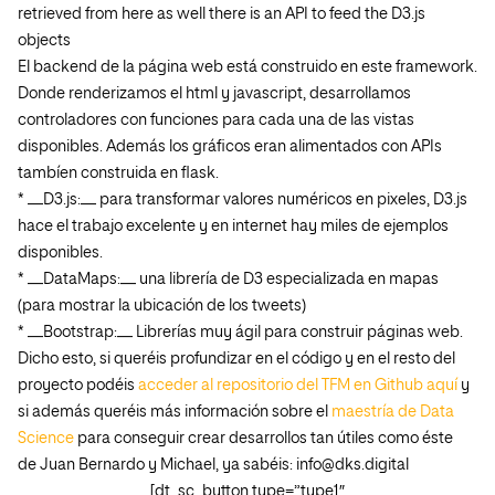
retrieved from here as well there is an API to feed the D3.js
objects
El backend de la página web está construido en este framework.
Donde renderizamos el html y javascript, desarrollamos
controladores con funciones para cada una de las vistas
disponibles. Además los gráficos eran alimentados con APIs
tambíen construida en flask.
* __D3.js:__ para transformar valores numéricos en pixeles, D3.js
hace el trabajo excelente y en internet hay miles de ejemplos
disponibles.
* __DataMaps:__ una librería de D3 especializada en mapas
(para mostrar la ubicación de los tweets)
* __Bootstrap:__ Librerías muy ágil para construir páginas web.
Dicho esto, si queréis profundizar en el código y en el resto del
proyecto podéis
acceder al repositorio del TFM en Github aquí
y
si además queréis más información sobre el
maestría de Data
Science
para conseguir crear desarrollos tan útiles como éste
de Juan Bernardo y Michael, ya sabéis: info@dks.digital
[dt_sc_button type=”type1″