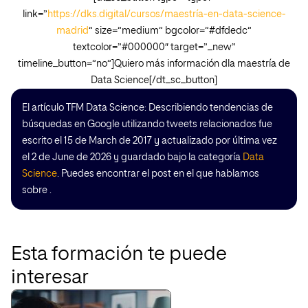
link=”
https://dks.digital/cursos/maestría-en-data-science-
madrid
” size=”medium” bgcolor=”#dfdedc”
textcolor=”#000000″ target=”_new”
timeline_button=”no”]Quiero más información dla maestría de
Data Science[/dt_sc_button]
El artículo TFM Data Science: Describiendo tendencias de
búsquedas en Google utilizando tweets relacionados fue
escrito el 15 de March de 2017 y actualizado por última vez
el 2 de June de 2026 y guardado bajo la categoría
Data
Science
. Puedes encontrar el post en el que hablamos
sobre .
Esta formación te puede
interesar