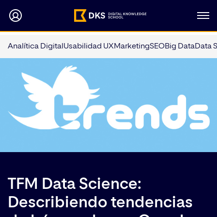
Analítica Digital
Usabilidad UX
Marketing
SEO
Big Data
Data 
TFM Data Science:
Describiendo tendencias