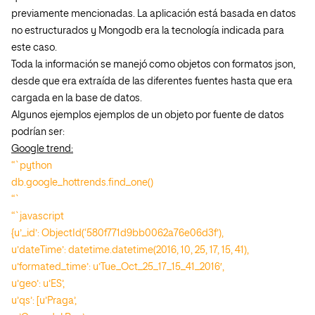
previamente mencionadas. La aplicación está basada en datos
no estructurados y Mongodb era la tecnología indicada para
este caso.
Toda la información se manejó como objetos con formatos json,
desde que era extraída de las diferentes fuentes hasta que era
cargada en la base de datos.
Algunos ejemplos ejemplos de un objeto por fuente de datos
podrían ser:
Google trend:
“`python
db.google_hottrends.find_one()
“`
“`javascript
{u’_id’: ObjectId(‘580f771d9bb0062a76e06d3f’),
u’dateTime’: datetime.datetime(2016, 10, 25, 17, 15, 41),
u’formated_time’: u’Tue_Oct_25_17_15_41_2016′,
u’geo’: u’ES’,
u’qs’: [u’Praga’,