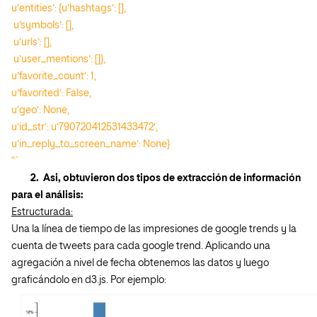
u’entities’: {u’hashtags’: [],
u’symbols’: [],
u’urls’: [],
u’user_mentions’: []},
u’favorite_count’: 1,
u’favorited’: False,
u’geo’: None,
u’id_str’: u’790720412531433472′,
u’in_reply_to_screen_name’: None}
“`
2. Asi, obtuvieron dos tipos de extracción de información
para el análisis:
Estructurada:
Una la línea de tiempo de las impresiones de google trends y la
cuenta de tweets para cada google trend. Aplicando una
agregación a nivel de fecha obtenemos las datos y luego
graficándolo en d3.js. Por ejemplo: