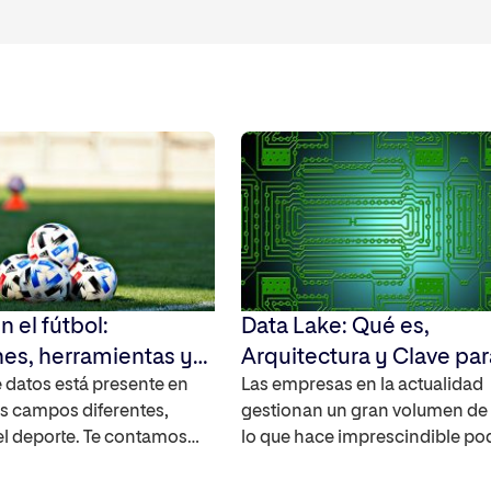
n el fútbol:
Data Lake: Qué es,
nes, herramientas y
Arquitectura y Clave par
del análisis deportivo
de datos está presente en
Big Data
Las empresas en la actualidad
s campos diferentes,
gestionan un gran volumen de 
el deporte. Te contamos
lo que hace imprescindible po
ca el Big Data cuando
comprender cómo lo hacen. T