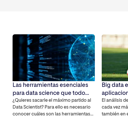
Las herramientas esenciales
Big data e
para data science que todo
aplicacio
profesional debe conocer
¿Quieres sacarle el máximo partido al
el futuro 
El análisis 
Data Scientist? Para ello es necesario
cada vez má
conocer cuáles son las herramientas
también en 
más habituales y qué usos tienen cada
cómo se apli