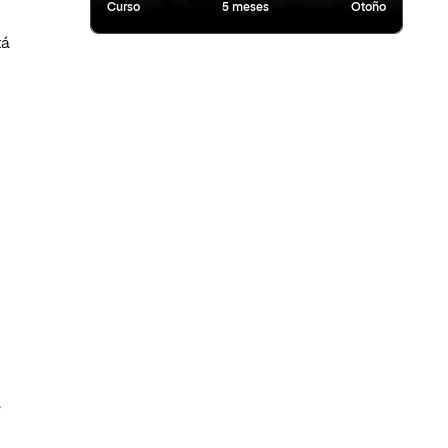
Curso
5 meses
Otoño
tá
e