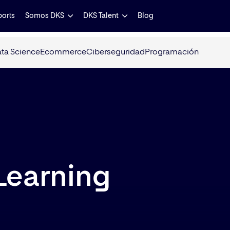
ports
Somos DKS
DKS Talent
Blog
ta Science
Ecommerce
Ciberseguridad
Programación
Learning