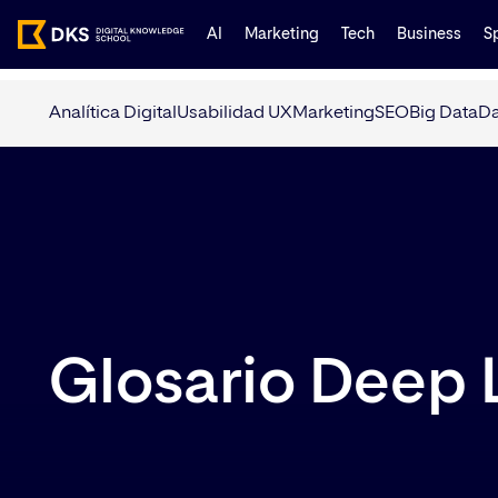
AI
Marketing
Tech
Business
S
Analítica Digital
Usabilidad UX
Marketing
SEO
Big Data
Da
Glosario Deep 