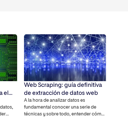
Web Scraping: guía definitiva
a el
de extracción de datos web
A la hora de analizar datos es
datos,
fundamental conocer una serie de
der
técnicas y sobre todo, entender cómo
e
se recopilan los datos en Internet. Te