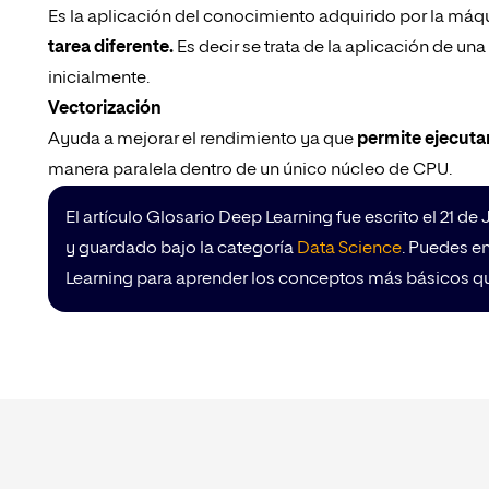
Es la aplicación del conocimiento adquirido por la má
tarea diferente.
Es decir se trata de la aplicación de un
inicialmente.
Vectorización
Ayuda a mejorar el rendimiento ya que
permite ejecutar
manera paralela dentro de un único núcleo de CPU.
El artículo Glosario Deep Learning fue escrito el 21 de
y guardado bajo la categoría
Data Science
. Puedes e
Learning para aprender los conceptos más básicos que