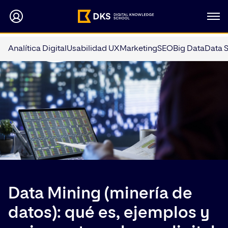
Analítica Digital
Usabilidad UX
Marketing
SEO
Big Data
Data 
Data Mining (minería de
datos): qué es, ejemplos y