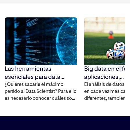
Las herramientas
Big data en el fút
esenciales para data
aplicaciones,
science que todo
¿Quieres sacarle el máximo
herramientas y el
El análisis de datos e
partido al Data Scientist? Para ello
en cada vez más ca
profesional debe conocer
del análisis depo
es necesario conocer cuáles son
diferentes, también e
las herramientas más habituales
Te contamos cómo se 
y qué usos tienen cada una de
Big Data cuando hab
ellas. Te mostramos cuáles son
rendimiento deportiv
las esenciales para que puedas
puede usarse tanto e