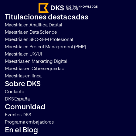
aprovechar al máximo todo lo
profesionales como 
que la ciencia de datos puede
preparación física pr
Titulaciones destacadas
aportarte. Las herramientas para
damos las claves que
Maestría en Analítica Digital
Data Scientist son cada […]
para saber cómo pue
Maestría en Data Science
el máximo […]
Maestría en SEO-SEM Profesional
Maestría en Project Management (PMP)
Maestría en UX/UI
Maestrías en Marketing Digital
Maestrías en Ciberseguridad
Maestrías en línea
Sobre DKS
Contacto
DKS España
Comunidad
Eventos DKS
Programa embajadores
En el Blog