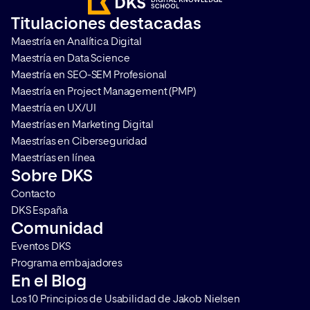
funciona, cuáles son sus
digitales. Si quieres c
Titulaciones destacadas
principales características y por
un experto en cibers
Maestría en Analítica Digital
qué se ha convertido en una de
deberás saber en qué
Maestría en Data Science
[…]
qué técnicas utilizan.
Maestría en SEO-SEM Profesional
Entendiendo la […]
Maestría en Project Management (PMP)
Maestría en UX/UI
Maestrías en Marketing Digital
Maestrías en Ciberseguridad
Maestrías en línea
Sobre DKS
Contacto
DKS España
Comunidad
Eventos DKS
Programa embajadores
En el Blog
Los 10 Principios de Usabilidad de Jakob Nielsen