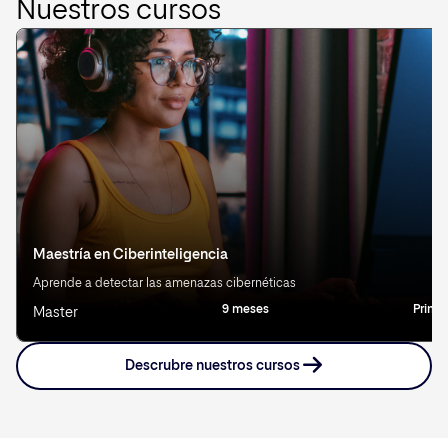
Nuestros cursos
Maestría en Ciberinteligencia
Aprende a detectar las amenazas cibernéticas
9 meses
Prima
Master
Descrubre nuestros cursos