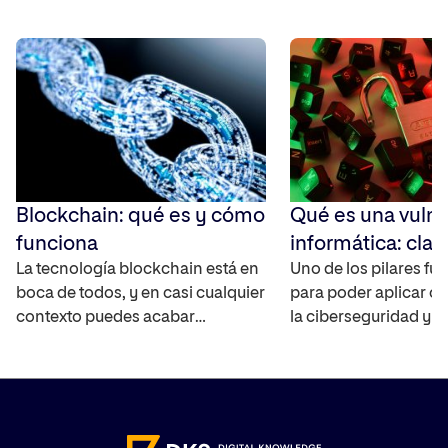
Blockchain: qué es y cómo
Qué es una vulne
funciona
informática: clav
La tecnología blockchain está en
entender la
Uno de los pilares f
boca de todos, y en casi cualquier
para poder aplicar c
ciberseguridad
contexto puedes acabar
la ciberseguridad y e
hablando sobre el futuro de los
comprender qué es 
bitcoins y cómo funcionan. Pero
vulnerabilidad inform
blockchain es mucho más que
contamos qué son y
Bitcoin y las criptomonedas​. Te
sabiéndolo podrás an
contamos qué es, cómo
ataques y proteger lo