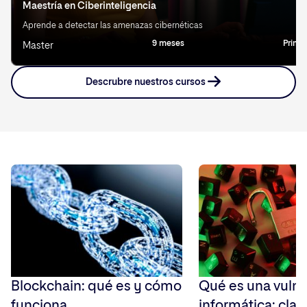
Maestría en Ciberinteligencia
Aprende a detectar las amenazas cibernéticas
9 meses
Prima
Master
Descrubre nuestros cursos
Blockchain: qué es y cómo
Qué es una vulne
funciona
informática: clav