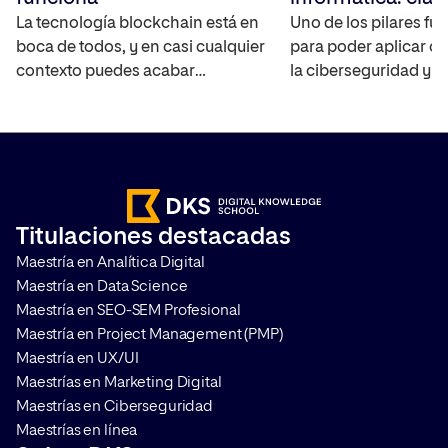
La tecnología blockchain está en
entender la
Uno de los pilares f
boca de todos, y en casi cualquier
para poder aplicar c
ciberseguridad
contexto puedes acabar
la ciberseguridad y e
hablando sobre el futuro de los
comprender qué es 
bitcoins y cómo funcionan. Pero
vulnerabilidad inform
blockchain es mucho más que
contamos qué son y
Bitcoin y las criptomonedas​. Te
sabiéndolo podrás an
contamos qué es, cómo
ataques y proteger lo
funciona, cuáles son sus
digitales. Si quieres c
Titulaciones destacadas
principales características y por
un experto en cibers
Maestría en Analítica Digital
qué se ha convertido en una de
deberás saber en qué
Maestría en Data Science
[…]
qué técnicas utilizan.
Maestría en SEO-SEM Profesional
Entendiendo la […]
Maestría en Project Management (PMP)
Maestría en UX/UI
Maestrías en Marketing Digital
Maestrías en Ciberseguridad
Maestrías en línea